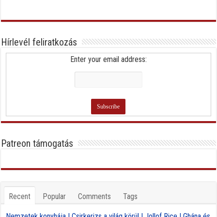
Hírlevél feliratkozás
Enter your email address:
Patreon támogatás
Recent
Popular
Comments
Tags
Nemzetek konyhája | Csirkerizs a világ körül | Jollof Rice | Ghána és