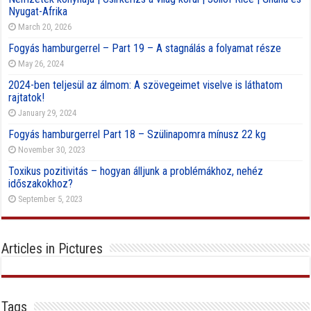
Nyugat-Afrika
March 20, 2026
Fogyás hamburgerrel – Part 19 – A stagnálás a folyamat része
May 26, 2024
2024-ben teljesül az álmom: A szövegeimet viselve is láthatom
rajtatok!
January 29, 2024
Fogyás hamburgerrel Part 18 – Szülinapomra mínusz 22 kg
November 30, 2023
Toxikus pozitivitás – hogyan álljunk a problémákhoz, nehéz
időszakokhoz?
September 5, 2023
Articles in Pictures
Tags