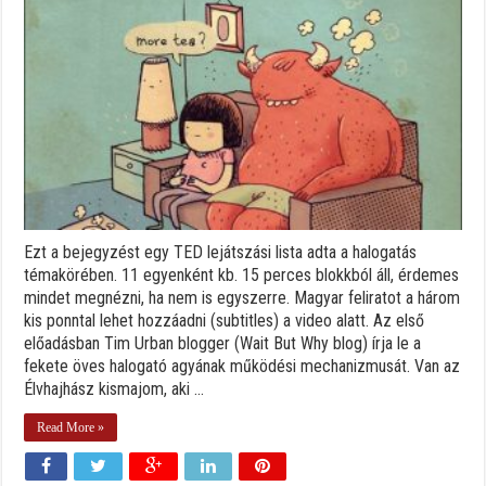
Ezt a bejegyzést egy TED lejátszási lista adta a halogatás
témakörében. 11 egyenként kb. 15 perces blokkból áll, érdemes
mindet megnézni, ha nem is egyszerre. Magyar feliratot a három
kis ponntal lehet hozzáadni (subtitles) a video alatt. Az első
előadásban Tim Urban blogger (Wait But Why blog) írja le a
fekete öves halogató agyának működési mechanizmusát. Van az
Élvhajhász kismajom, aki ...
Read More »