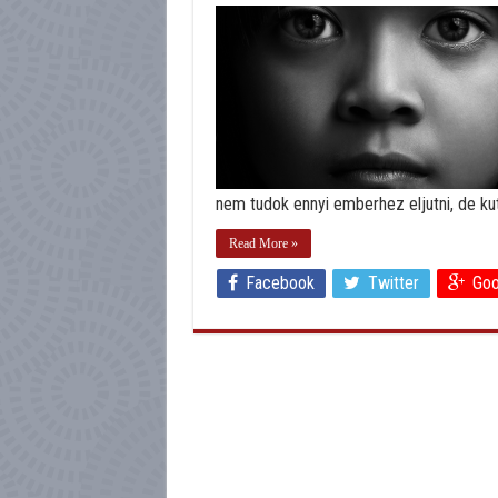
nem tudok ennyi emberhez eljutni, de kut
Read More »
Facebook
Twitter
Goo