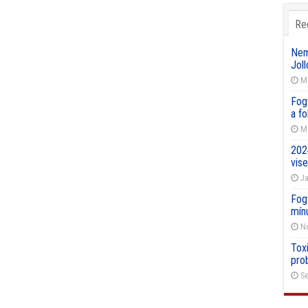
Re
Nemz
Joll
Ma
Fog
a f
Ma
202
vise
Ja
Fog
mín
No
Toxi
pro
Se