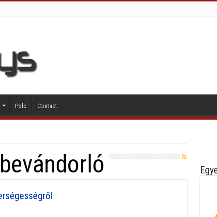
Polo
Contact
bevándorló
Egye
erségességről