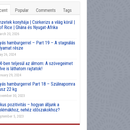
cent
Popular
Comments
Tags
etek konyhája | Csirkerizs a világ körül |
of Rice | Ghána és Nyugat-Afrika
rch 20, 2026
yás hamburgerrel – Part 19 – A stagnálás
olyamat része
y 26, 2024
4-ben teljesül az álmom: A szövegeimet
lve is láthatom rajtatok!
nuary 29, 2024
yás hamburgerrel Part 18 – Szülinapomra
usz 22 kg
vember 30, 2023
kus pozitivitás – hogyan álljunk a
blémákhoz, nehéz időszakokhoz?
ptember 5, 2023