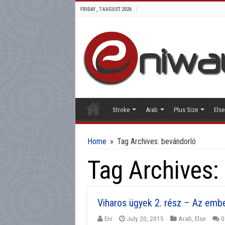
FRIDAY , 7 AUGUST 2026
Stroke
Arab
Plus Size
Else
Home
»
Tag Archives: bevándorló
Tag Archives:
Viharos ügyek 2. rész – Az emb
Eni
July 20, 2015
Arab
,
Else
0