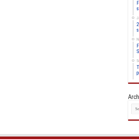
F
s
J
2
s
N
F
S
S
T
p
Arch
Arc