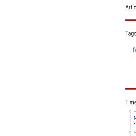
Arti
Tag
Time
M
N
k
M