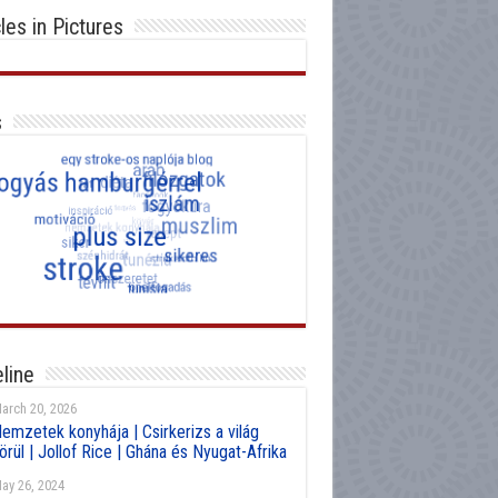
cles in Pictures
s
line
arch 20, 2026
emzetek konyhája | Csirkerizs a világ
örül | Jollof Rice | Ghána és Nyugat-Afrika
ay 26, 2024