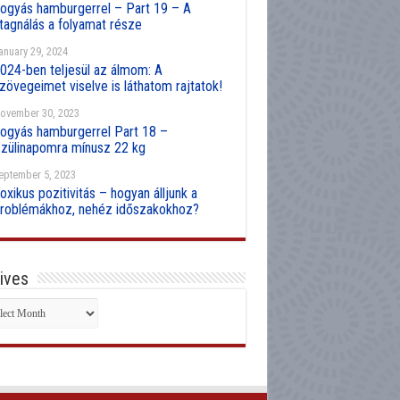
ogyás hamburgerrel – Part 19 – A
tagnálás a folyamat része
anuary 29, 2024
024-ben teljesül az álmom: A
zövegeimet viselve is láthatom rajtatok!
ovember 30, 2023
ogyás hamburgerrel Part 18 –
zülinapomra mínusz 22 kg
eptember 5, 2023
oxikus pozitivitás – hogyan álljunk a
roblémákhoz, nehéz időszakokhoz?
ives
hives