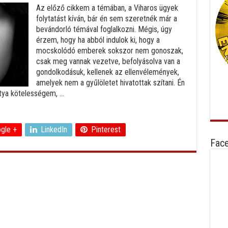
Az előző cikkem a témában, a Viharos ügyek
folytatást kíván, bár én sem szeretnék már a
bevándorló témával foglalkozni. Mégis, úgy
érzem, hogy ha abból indulok ki, hogy a
mocskolódó emberek sokszor nem gonoszak,
csak meg vannak vezetve, befolyásolva van a
gondolkodásuk, kellenek az ellenvélemények,
amelyek nem a gyűlöletet hivatottak szítani. Én
ya kötelességem, ...
gle +
LinkedIn
Pinterest
Fac