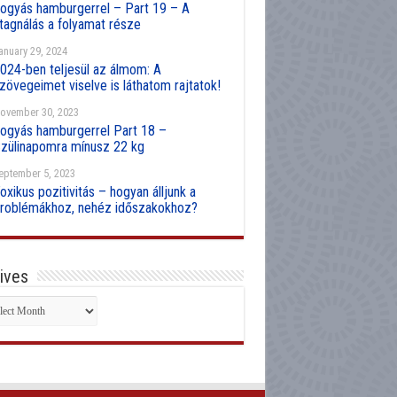
ogyás hamburgerrel – Part 19 – A
tagnálás a folyamat része
anuary 29, 2024
024-ben teljesül az álmom: A
zövegeimet viselve is láthatom rajtatok!
ovember 30, 2023
ogyás hamburgerrel Part 18 –
zülinapomra mínusz 22 kg
eptember 5, 2023
oxikus pozitivitás – hogyan álljunk a
roblémákhoz, nehéz időszakokhoz?
ives
hives