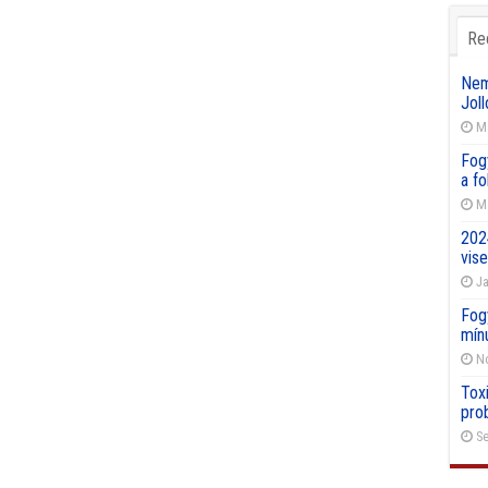
Re
Nemz
Joll
Ma
Fog
a f
Ma
202
vise
Ja
Fog
mín
No
Toxi
pro
Se