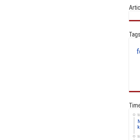
Arti
Tag
Time
M
N
k
M