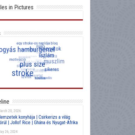
cles in Pictures
s
line
arch 20, 2026
emzetek konyhája | Csirkerizs a világ
örül | Jollof Rice | Ghána és Nyugat-Afrika
ay 26, 2024