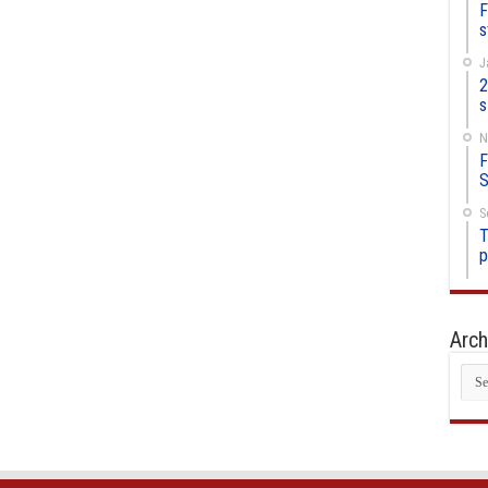
F
s
J
2
s
N
F
S
S
T
p
Arch
Arc