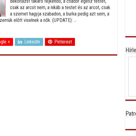
dekoltázst takaró fejkendő, a csador egész testet,
csak az arcot nem, a nikáb a testet és az arcot, csak
a szemet hagyja szabadon, a burka pedig azt sem, a
emük előtt viselnek a nők. (UPDATE): ...
gle +
LinkedIn
Pinterest
Hírl
Patr