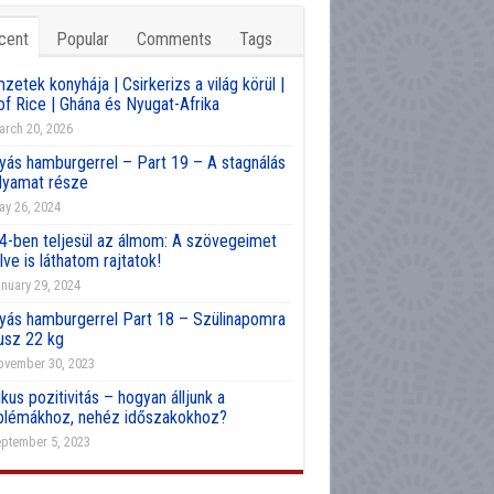
cent
Popular
Comments
Tags
etek konyhája | Csirkerizs a világ körül |
of Rice | Ghána és Nyugat-Afrika
rch 20, 2026
yás hamburgerrel – Part 19 – A stagnálás
olyamat része
y 26, 2024
4-ben teljesül az álmom: A szövegeimet
lve is láthatom rajtatok!
nuary 29, 2024
yás hamburgerrel Part 18 – Szülinapomra
usz 22 kg
vember 30, 2023
kus pozitivitás – hogyan álljunk a
blémákhoz, nehéz időszakokhoz?
ptember 5, 2023