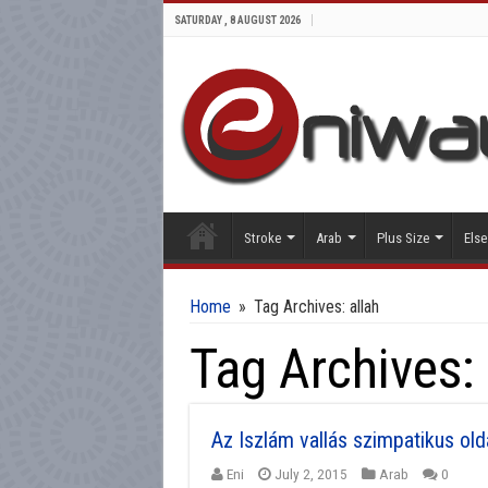
SATURDAY , 8 AUGUST 2026
Stroke
Arab
Plus Size
Else
Home
»
Tag Archives: allah
Tag Archives:
Az Iszlám vallás szimpatikus old
Eni
July 2, 2015
Arab
0