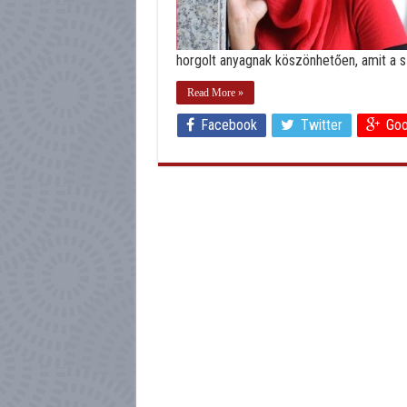
horgolt anyagnak köszönhetően, amit a sz
Read More »
Facebook
Twitter
Goo