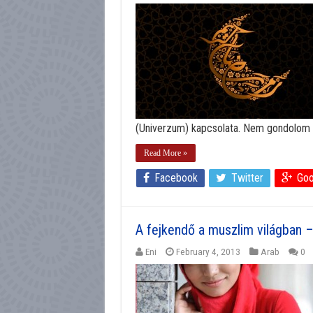
(Univerzum) kapcsolata. Nem gondolom az
Read More »
Facebook
Twitter
Goo
A fejkendő a muszlim világban – 
Eni
February 4, 2013
Arab
0