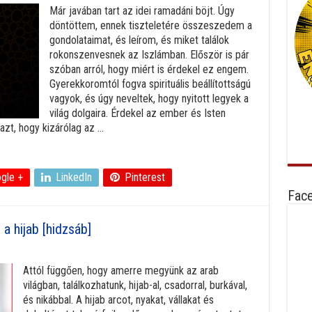
Már javában tart az idei ramadáni böjt. Úgy
döntöttem, ennek tiszteletére összeszedem a
gondolataimat, és leírom, és miket találok
rokonszenvesnek az Iszlámban. Először is pár
szóban arról, hogy miért is érdekel ez engem.
Gyerekkoromtól fogva spirituális beállítottságú
vagyok, és úgy neveltek, hogy nyitott legyek a
világ dolgaira. Érdekel az ember és Isten
t, hogy kizárólag az ...
gle +
LinkedIn
Pinterest
Fac
a hijab [hidzsáb]
Attól függően, hogy amerre megyünk az arab
világban, találkozhatunk, hijab-al, csadorral, burkával,
és nikábbal. A hijab arcot, nyakat, vállakat és