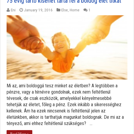
75 évig tartó kísérlet tárta fel a boldog élet titkát
Eni
January 19, 2016
Else
,
Home
1
Mi az, ami boldoggá tesz minket az életben? A legtöbben a
pénzre, vagy a hírnévre gondolnak, ezek nem feltétlenül
tévesek, de csak eszközök, amelyekkel kényelmesebbé
tehetjük az életet, főleg a pénz. Ezek inkább a sikerességhez
kellenek. Ám ha ezek nincsenek is feltétlenül jelen az
életünkben, akkor is tarthatjuk magunkat boldognak. De mi az a
tényező, ami ehhez feltétlenül szükséges? ...
Read More »