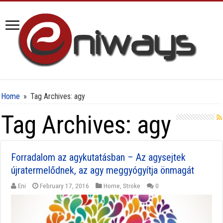
Home
»
Tag Archives: agy
Tag Archives:
agy
Forradalom az agykutatásban – Az agysejtek
újratermelődnek, az agy meggyógyítja önmagát
Eni
February 17, 2016
Home
,
Stroke
0