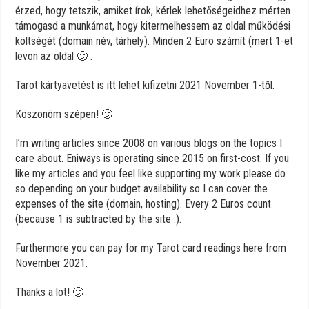
érzed, hogy tetszik, amiket írok, kérlek lehetőségeidhez mérten
támogasd a munkámat, hogy kitermelhessem az oldal működési
költségét (domain név, tárhely). Minden 2 Euro számít (mert 1-et
levon az oldal 🙂 .
Tarot kártyavetést is itt lehet kifizetni 2021 November 1-től.
Köszönöm szépen! 🙂
I’m writing articles since 2008 on various blogs on the topics I
care about. Eniways is operating since 2015 on first-cost. If you
like my articles and you feel like supporting my work please do
so depending on your budget availability so I can cover the
expenses of the site (domain, hosting). Every 2 Euros count
(because 1 is subtracted by the site :).
Furthermore you can pay for my Tarot card readings here from
November 2021.
Thanks a lot! 🙂