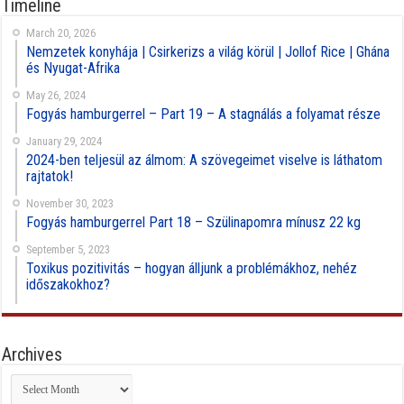
Timeline
March 20, 2026
Nemzetek konyhája | Csirkerizs a világ körül | Jollof Rice | Ghána
és Nyugat-Afrika
May 26, 2024
Fogyás hamburgerrel – Part 19 – A stagnálás a folyamat része
January 29, 2024
2024-ben teljesül az álmom: A szövegeimet viselve is láthatom
rajtatok!
November 30, 2023
Fogyás hamburgerrel Part 18 – Szülinapomra mínusz 22 kg
September 5, 2023
Toxikus pozitivitás – hogyan álljunk a problémákhoz, nehéz
időszakokhoz?
Archives
Archives