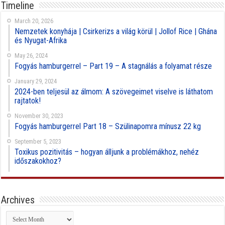
Timeline
March 20, 2026
Nemzetek konyhája | Csirkerizs a világ körül | Jollof Rice | Ghána
és Nyugat-Afrika
May 26, 2024
Fogyás hamburgerrel – Part 19 – A stagnálás a folyamat része
January 29, 2024
2024-ben teljesül az álmom: A szövegeimet viselve is láthatom
rajtatok!
November 30, 2023
Fogyás hamburgerrel Part 18 – Szülinapomra mínusz 22 kg
September 5, 2023
Toxikus pozitivitás – hogyan álljunk a problémákhoz, nehéz
időszakokhoz?
Archives
Archives