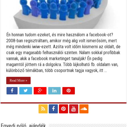
Én honnan tudom ezeket, és mire használom a facebook-ot?
2008-ban regisztráltam, amikor még alig volt ismerősöm, mert
még mindenki iwiw-ezett. Azóta volt időm kiismerni az oldalt, de
csak egy magasabb felhasználói szinten. Nálam sokkal profibbak
vannak, akik a facebook marketinget tanulják! Én pedig
magamtól jöttem rá a dolgokra. Több lájkolható fb. oldalam van,
különböző témákban, több csoportnak tagja vagyok, itt ...
Read More »
Egyedi póló, ajándék