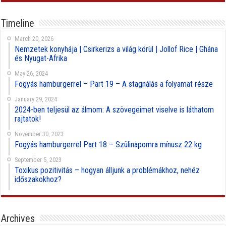
Timeline
March 20, 2026
Nemzetek konyhája | Csirkerizs a világ körül | Jollof Rice | Ghána
és Nyugat-Afrika
May 26, 2024
Fogyás hamburgerrel – Part 19 – A stagnálás a folyamat része
January 29, 2024
2024-ben teljesül az álmom: A szövegeimet viselve is láthatom
rajtatok!
November 30, 2023
Fogyás hamburgerrel Part 18 – Szülinapomra mínusz 22 kg
September 5, 2023
Toxikus pozitivitás – hogyan álljunk a problémákhoz, nehéz
időszakokhoz?
Archives