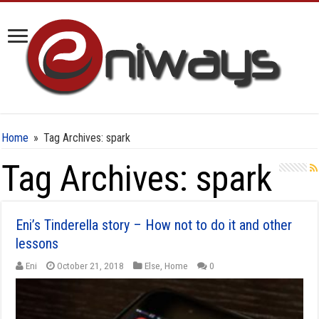
Home
»
Tag Archives: spark
Tag Archives:
spark
Eni’s Tinderella story – How not to do it and other
lessons
Eni
October 21, 2018
Else
,
Home
0