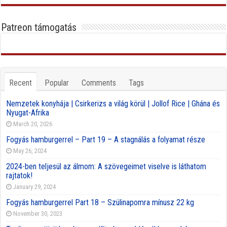
Patreon támogatás
Recent
Popular
Comments
Tags
Nemzetek konyhája | Csirkerizs a világ körül | Jollof Rice | Ghána és
Nyugat-Afrika
March 20, 2026
Fogyás hamburgerrel – Part 19 – A stagnálás a folyamat része
May 26, 2024
2024-ben teljesül az álmom: A szövegeimet viselve is láthatom
rajtatok!
January 29, 2024
Fogyás hamburgerrel Part 18 – Szülinapomra mínusz 22 kg
November 30, 2023