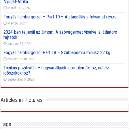
Nyugat-Afrika
March 20, 2026
Fogyás hamburgerrel – Part 19 – A stagnálás a folyamat része
May 26, 2024
2024-ben teljesül az álmom: A szövegeimet viselve is láthatom
rajtatok!
January 29, 2024
Fogyás hamburgerrel Part 18 – Szülinapomra mínusz 22 kg
November 30, 2023
Toxikus pozitivitás – hogyan álljunk a problémákhoz, nehéz
időszakokhoz?
September 5, 2023
Articles in Pictures
Tags