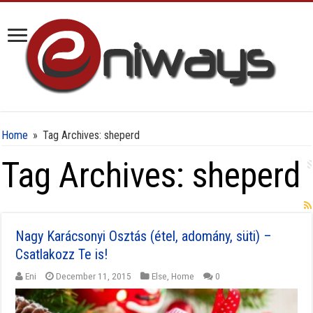
Home
»
Tag Archives: sheperd
Tag Archives:
sheperd
Nagy Karácsonyi Osztás (étel, adomány, süti) –
Csatlakozz Te is!
Eni
December 11, 2015
Else
,
Home
0