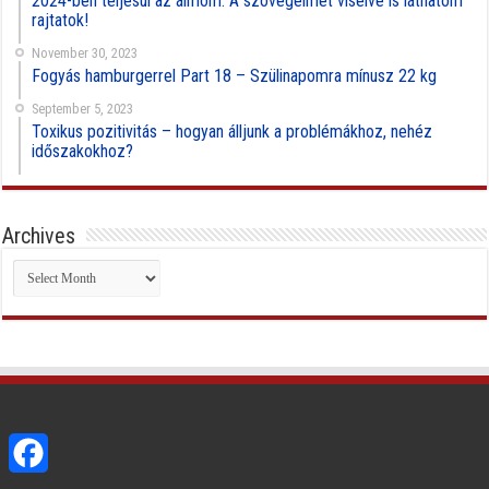
2024-ben teljesül az álmom: A szövegeimet viselve is láthatom
rajtatok!
November 30, 2023
Fogyás hamburgerrel Part 18 – Szülinapomra mínusz 22 kg
September 5, 2023
Toxikus pozitivitás – hogyan álljunk a problémákhoz, nehéz
időszakokhoz?
Archives
Archives
Facebook