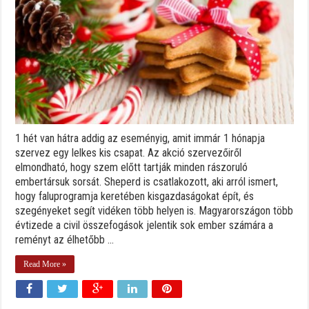
1 hét van hátra addig az eseményig, amit immár 1 hónapja
szervez egy lelkes kis csapat. Az akció szervezőiről
elmondható, hogy szem előtt tartják minden rászoruló
embertársuk sorsát. Sheperd is csatlakozott, aki arról ismert,
hogy faluprogramja keretében kisgazdaságokat épít, és
szegényeket segít vidéken több helyen is. Magyarországon több
évtizede a civil összefogások jelentik sok ember számára a
reményt az élhetőbb ...
Read More »