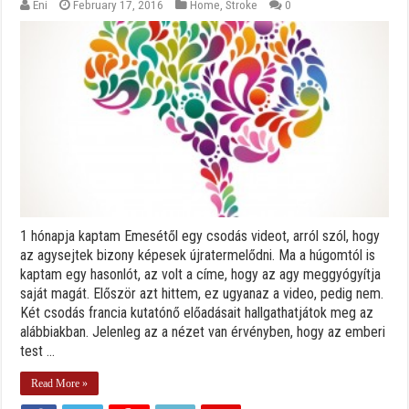
Eni
February 17, 2016
Home
,
Stroke
0
1 hónapja kaptam Emesétől egy csodás videot, arról szól, hogy
az agysejtek bizony képesek újratermelődni. Ma a húgomtól is
kaptam egy hasonlót, az volt a címe, hogy az agy meggyógyítja
saját magát. Először azt hittem, ez ugyanaz a video, pedig nem.
Két csodás francia kutatónő előadásait hallgathatjátok meg az
alábbiakban. Jelenleg az a nézet van érvényben, hogy az emberi
test ...
Read More »