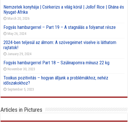
Nemzetek konyhája | Csirkerizs a világ körül | Jollof Rice | Ghána és
Nyugat-Afrika
March 20, 2026
Fogyás hamburgerrel – Part 19 – A stagnálás a folyamat része
May 26, 2024
2024-ben teljesül az álmom: A szövegeimet viselve is láthatom
rajtatok!
January 29, 2024
Fogyás hamburgerrel Part 18 – Szülinapomra mínusz 22 kg
November 30, 2023
Toxikus pozitivitás – hogyan álljunk a problémákhoz, nehéz
időszakokhoz?
September 5, 2023
Articles in Pictures