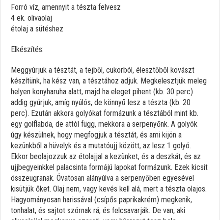
Forró víz, amennyit a tészta felvesz
4 ek. olivaolaj
étolaj a sütéshez
Elkészítés:
Meggyúrjuk a tésztát, a tejből, cukorból, élesztőből kovászt
készítünk, ha kész van, a tésztához adjuk. Megkelesztjük meleg
helyen konyharuha alatt, majd ha eleget pihent (kb. 30 perc)
addig gyúrjuk, amíg nyúlós, de könnyű lesz a tészta (kb. 20
perc). Ezután akkora golyókat formázunk a tésztából mint kb.
egy golflabda, de attól függ, mekkora a serpenyőnk. A golyók
úgy készülnek, hogy megfogjuk a tésztát, és ami kijön a
kezünkből a hüvelyk és a mutatóujj között, az lesz 1 golyó.
Ekkor beolajozzuk az étolajjal a kezünket, és a deszkát, és az
ujjbegyeinkkel palacsinta formájú lapokat formázunk. Ezek kicsit
összeugranak. Óvatosan alányúlva a serpenyőben egyesével
kisütjük őket. Olaj nem, vagy kevés kell alá, mert a tészta olajos.
Hagyományosan harissával (csípős paprikakrém) megkenik,
tonhalat, és sajtot szórnak rá, és felcsavarják. De van, aki