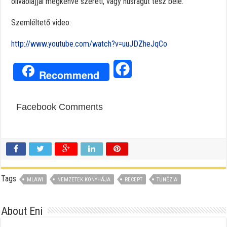
olivaolajjal megkenve szereti, vagy húsragut tesz bele.
Szemléltető video:
http://www.youtube.com/watch?v=uuJDZheJqCo
Facebook
Recommend
Facebook Comments
Tags
MLAWI
NEMZETEK KONYHÁJA
RECEPT
TUNÉZIA
About Eni