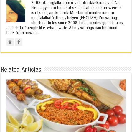
2008 óta foglalkozom rövidebb cikkek írásával. Az
élet nagyszerű témákat szolgáltat, és sokan szeretik
is olvasni, amiket írok. Mostantól minden írásom
megtalálható itt, egy helyen. [ENGLISH]: I'm writing
shorter articles since 2008. Life provides great topics,
and a lot of people like, what I write. All my writings can be found
here, from now on.
Related Articles