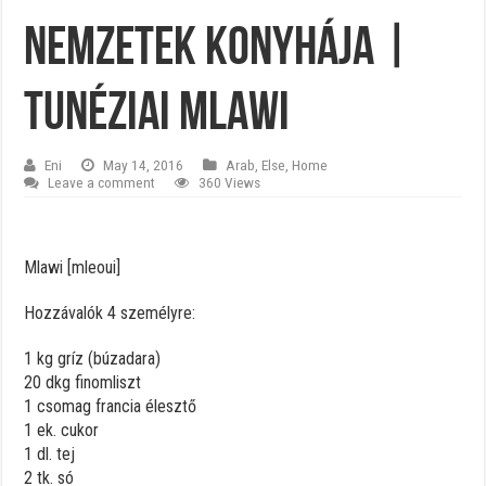
Nemzetek konyhája |
Tunéziai Mlawi
Eni
May 14, 2016
Arab
,
Else
,
Home
Leave a comment
360 Views
Mlawi [mleoui]
Hozzávalók 4 személyre:
1 kg gríz (búzadara)
20 dkg finomliszt
1 csomag francia élesztő
1 ek. cukor
1 dl. tej
2 tk. só