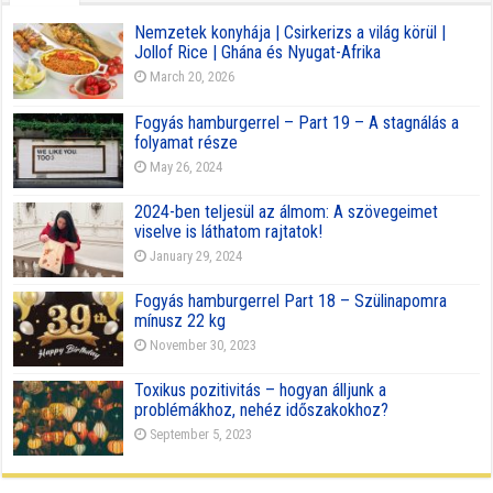
Nemzetek konyhája | Csirkerizs a világ körül |
Jollof Rice | Ghána és Nyugat-Afrika
March 20, 2026
Fogyás hamburgerrel – Part 19 – A stagnálás a
folyamat része
May 26, 2024
2024-ben teljesül az álmom: A szövegeimet
viselve is láthatom rajtatok!
January 29, 2024
Fogyás hamburgerrel Part 18 – Szülinapomra
mínusz 22 kg
November 30, 2023
Toxikus pozitivitás – hogyan álljunk a
problémákhoz, nehéz időszakokhoz?
September 5, 2023