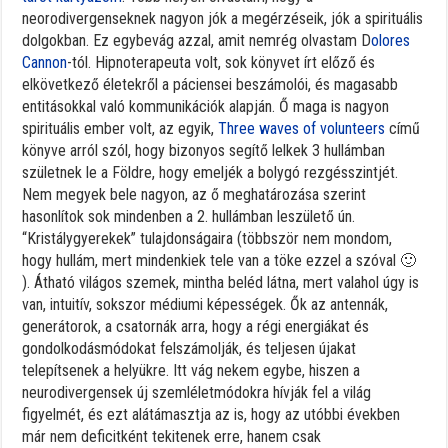
neorodivergenseknek nagyon jók a megérzéseik, jók a spirituális
dolgokban. Ez egybevág azzal, amit nemrég olvastam D
olores
Cannon
-tól. Hipnoterapeuta volt, sok könyvet írt előző és
elkövetkező életekről a páciensei beszámolói, és magasabb
entitásokkal való kommunikációk alapján. Ő maga is nagyon
spirituális ember volt, az egyik,
Three waves of volunteers
című
könyve arról szól, hogy bizonyos segítő lelkek 3 hullámban
születnek le a Földre, hogy emeljék a bolygó rezgésszintjét.
Nem megyek bele nagyon, az ő meghatározása szerint
hasonlítok sok mindenben a 2. hullámban leszülető ún.
“Kristálygyerekek” tulajdonságaira (többször nem mondom,
hogy hullám, mert mindenkiek tele van a töke ezzel a szóval 🙂
). Átható világos szemek, mintha beléd látna, mert valahol úgy is
van, intuitív, sokszor médiumi képességek. Ők az antennák,
generátorok, a csatornák arra, hogy a régi energiákat és
gondolkodásmódokat felszámolják, és teljesen újakat
telepítsenek a helyükre. Itt vág nekem egybe, hiszen a
neurodivergensek új szemléletmódokra hívják fel a világ
figyelmét, és ezt alátámasztja az is, hogy az utóbbi években
már nem deficitként tekitenek erre, hanem csak