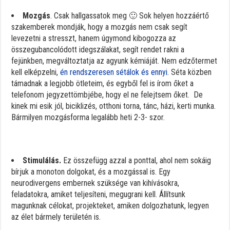
Mozgás
. Csak hallgassatok meg 🙂 Sok helyen hozzáértő
szakemberek mondják, hogy a mozgás nem csak segít
levezetni a stresszt, hanem úgymond kibogozza az
összegubancolódott idegszálakat, segít rendet rakni a
fejünkben, megváltoztatja az agyunk kémiáját. Nem edzőtermet
kell elképzelni,
én rendszeresen sétálok és ennyi
. Séta közben
támadnak a legjobb ötleteim, és egyből fel is írom őket a
telefonom jegyzettömbjébe, hogy el ne felejtsem őket. De
kinek mi esik jól, biciklizés, otthoni torna, tánc, házi, kerti munka.
Bármilyen mozgásforma legalább heti 2-3- szor.
Stimulálás.
Ez összefügg azzal a ponttal, ahol nem sokáig
bírjuk a monoton dolgokat, és a mozgással is. Egy
neurodivergens embernek szüksége van kihívásokra,
feladatokra, amiket teljesíteni, megugrani kell. Állítsunk
magunknak célokat, projekteket, amiken dolgozhatunk, legyen
az élet bármely területén is.