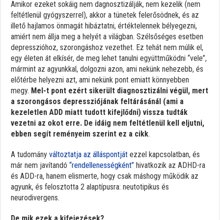
Amikor ezeket sokáig nem dagnosztizálják, nem kezelik (nem
feltétlenül gyógyszerrel), akkor a tünetek felerősödnek, és az
illető hajlamos önmagát hibáztatni, értéktelennek bélyegezni,
amiért nem állja meg a helyét a világban. Szélsőséges esetben
depresszióhoz, szorongáshoz vezethet. Ez tehát nem múlik el,
egy életen át elkísér, de meg lehet tanulni együttműködni “vele”,
mármint az agyunkkal, dolgozni azon, ami nekünk nehezebb, és
előtérbe helyezni azt, ami nekünk pont emiatt könnyebben
megy.
Mel-t pont ezért sikerült diagnosztizálni végül, mert
a szorongásos depressziójának feltárásánál (ami a
kezeletlen ADD miatt tudott kifejlődni) vissza tudták
vezetni az okot erre. De idáig nem feltétlenül kell eljutni,
ebben segít reményeim szerint ez a cikk
.
A tudomány
változtatja az álláspontját
ezzel kapcsolatban, és
már nem javítandó
“rendellenességként”
hivatkozik az ADHD-ra
és ADD-ra, hanem elismerte, hogy csak máshogy működik az
agyunk, és felosztotta 2 alaptípusra: neutotipikus és
neurodivergens.
De mik ezek a kifejezések?