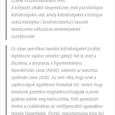
szavak összeolvadásából ered.
A kifejezés inkább idegrendszeri, mint pszichológiai
különbségekre utal, amely különbségeket a biológiai
sokszínűséghez ( biodiverzitáshoz) hasonló
természetes változások eredményeként
osztályozunk.
Ez olyan specifikus tanulási különbségeket (ezáltal
legtöbször sajátos nevelési igényt) fed le, mint a
diszlexia, a dyspraxia, a figyelemhiányos
hiperaktivitás zavar (ADHD), valamint az autizmus
spektrum zavar (ASD). Az sem ritka, hogy ezek a
sajátosságok együttesen fordulnak elő. Ismert, hogy
mindezek genetikai meghatározottságúak is,mivel
gyakran jelenik meg halmozottan, több generációt
érintve a családokban, az intelligenciától ugyanakkor
tejesen függetlenek. (forrás: neuroharmonia.blog.hu)