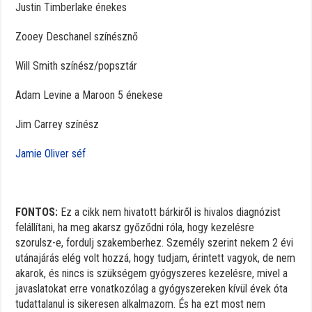
Justin Timberlake énekes
Zooey Deschanel színésznő
Will Smith színész/popsztár
Adam Levine a Maroon 5 énekese
Jim Carrey színész
Jamie Oliver séf
FONTOS:
Ez a cikk nem hivatott bárkiről is hivalos diagnózist
felállítani, ha meg akarsz győződni róla, hogy kezelésre
szorulsz-e, fordulj szakemberhez. Személy szerint nekem 2 évi
utánajárás elég volt hozzá, hogy tudjam, érintett vagyok, de nem
akarok, és nincs is szükségem gyógyszeres kezelésre, mivel a
javaslatokat erre vonatkozólag a gyógyszereken kívül évek óta
tudattalanul is sikeresen alkalmazom. És ha ezt most nem