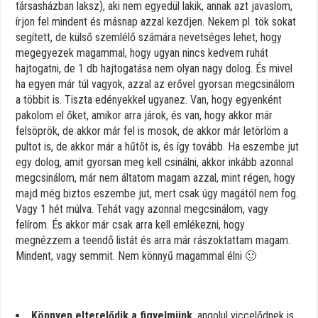
társasházban laksz), aki nem egyedül lakik, annak azt javaslom,
írjon fel mindent és másnap azzal kezdjen. Nekem pl. tök sokat
segített, de külső szemlélő számára nevetséges lehet, hogy
megegyezek magammal, hogy ugyan nincs kedvem ruhát
hajtogatni, de 1 db hajtogatása nem olyan nagy dolog. És mivel
ha egyen már túl vagyok, azzal az erővel gyorsan megcsinálom
a többit is. Tiszta edényekkel ugyanez. Van, hogy egyenként
pakolom el őket, amikor arra járok, és van, hogy akkor már
felsöprök, de akkor már fel is mosok, de akkor már letörlöm a
pultot is, de akkor már a hűtőt is, és így tovább. Ha eszembe jut
egy dolog, amit gyorsan meg kell csinálni, akkor inkább azonnal
megcsinálom, már nem áltatom magam azzal, mint régen, hogy
majd még biztos eszembe jut, mert csak úgy magától nem fog.
Vagy 1 hét múlva. Tehát vagy azonnal megcsinálom, vagy
felírom. És akkor már csak arra kell emlékezni, hogy
megnézzem a teendő listát és arra már rászoktattam magam.
Mindent, vagy semmit. Nem könnyű magammal élni 🙂
Könnyen elterelődik a figyelmünk
, angolul viccelődnek is