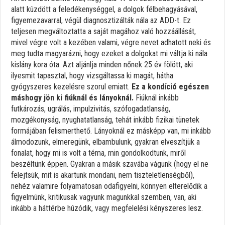
alatt küzdött a feledékenységgel, a dolgok félbehagyásával,
figyemezavarral, végül diagnosztizálták nála az ADD-t. Ez
teljesen megváltoztatta a saját magához való hozzáállását,
mivel végre volt a kezében valami, végre nevet adhatott neki és
meg tudta magyarázni, hogy ezeket a dolgokat mi váltja ki nála
kislány kora óta. Azt aljánlja minden nőnek 25 év fölött, aki
ilyesmit tapasztal, hogy vizsgáltassa ki magát, hátha
gyógyszeres kezelésre szorul emiatt.
Ez a kondíció egészen
máshogy jön ki fiúknál és lányoknál.
Fiúknál inkább
futkározás, ugrálás, impulzivitás, szófogadatlanság,
mozgékonyság, nyughatatlanság, tehát inkább fizikai tünetek
formájában felismerthető. Lányoknál ez másképp van, mi inkább
álmodozunk, elmeregünk, elbambulunk, gyakran elveszítjük a
fonalat, hogy mi is volt a téma, min gondolkodtunk, miről
beszéltünk éppen. Gyakran a másik szavába vágunk (hogy el ne
felejtsük, mit is akartunk mondani, nem tiszteletlenségből),
nehéz valamire folyamatosan odafigyelni, könnyen elterelődik a
figyelmünk, kritikusak vagyunk magunkkal szemben, van, aki
inkább a háttérbe húzódik, vagy megfelelési kényszeres lesz.