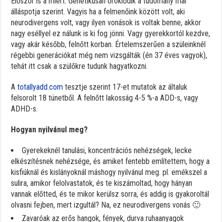
Először is a miért. Genetikusan öröklődik a tudomány mai
álláspotja szerint. Vagyis ha a felmenőink között volt, aki
neurodivergens volt, vagy ilyen vonások is voltak benne, akkor
nagy eséllyel ez nálunk is ki fog jönni. Vagy gyerekkortól kezdve,
vagy akár később, felnőtt korban. Értelemszerűen a szüleinknél
régebbi generációkat még nem vizsgálták (én 37 éves vagyok),
tehát itt csak a szülőkre tudunk hagyatkozni.
A
totallyadd.com
tesztje szerint 17-et mutatok az általuk
felsorolt 18 tünetből. A felnőtt lakosság 4-5 %-a ADD-s, vagy
ADHD-s.
Hogyan nyilvánul meg?
Gyerekeknél tanulási, koncentrációs nehézségek, lecke
elkészítésnek nehézsége, és amiket fentebb említettem, hogy a
kisfiúknál és kislányoknál máshogy nyilvánul meg. pl. emékszel a
sulira, amikor felolvastatok, és te kiszámoltad, hogy hányan
vannak előtted, és te mikor kerülsz sorra, és addig is gyakoroltál
olvasni fejben, mert izgultál? Na, ez neurodivergens vonás 🙂
Zavaróak az erős hangok, fények, durva ruhaanyagok