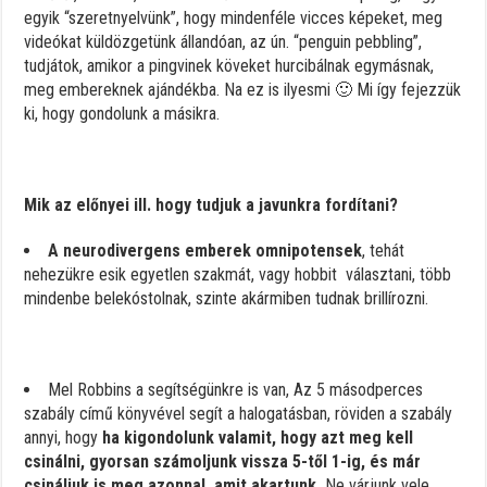
egyik “szeretnyelvünk”, hogy mindenféle vicces képeket, meg
videókat küldözgetünk állandóan, az ún. “penguin pebbling”,
tudjátok, amikor a pingvinek köveket hurcibálnak egymásnak,
meg embereknek ajándékba. Na ez is ilyesmi 🙂 Mi így fejezzük
ki, hogy gondolunk a másikra.
Mik az előnyei ill. hogy tudjuk a javunkra fordítani?
A neurodivergens emberek omnipotensek
, tehát
nehezükre esik egyetlen szakmát, vagy hobbit választani, több
mindenbe belekóstolnak, szinte akármiben tudnak brillírozni.
Mel Robbins a segítségünkre is van, Az 5 másodperces
szabály című könyvével segít a halogatásban, röviden a szabály
annyi, hogy
ha kigondolunk valamit, hogy azt meg kell
csinálni, gyorsan számoljunk vissza 5-től 1-ig, és már
csináljuk is meg azonnal, amit akartunk.
Ne várjunk vele,