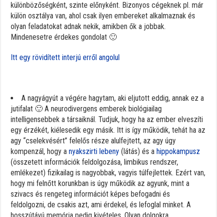
különbözőségként, szinte előnyként. Bizonyos cégeknek pl. már
külön osztálya van, ahol csak ilyen embereket alkalmaznak és
olyan feladatokat adnak nekik, amikben ők a jobbak.
Mindenesetre érdekes gondolat 🙂
Itt egy rövidített interjú erről angolul
A nagyágyút a végére hagytam, aki eljutott eddig, annak ez a
jutifalat 🙂 A neurodivergens emberek biológiailag
intelligensebbek a társaiknál. Tudjuk, hogy ha az ember elveszíti
egy érzékét, kiélesedik egy másik. Itt is így működik, tehát ha az
agy “cselekvésért” felelős része alulfejtett, az agy úgy
kompenzál, hogy a
nyakszirti lebeny
(látás) és a
hippokampusz
(összetett információk feldolgozása, limbikus rendszer,
emlékezet) fizikailag is nagyobbak, vagyis túlfejlettek. Ezért van,
hogy mi felnőtt korunkban is úgy működik az agyunk, mint a
szivacs és rengeteg információt képes befogadni és
feldolgozni, de csakis azt, ami érdekel, és lefoglal minket. A
hosszútávú memória pedig kivételes. Olyan dolgokra