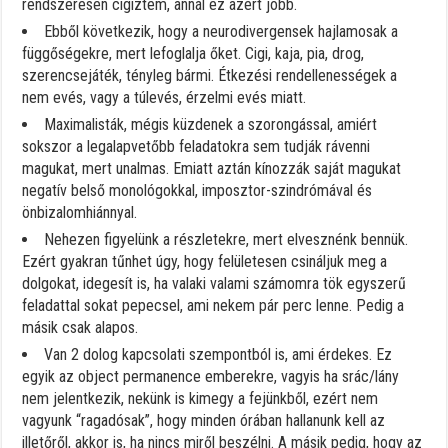
rendszeresen cigiztem, annál ez azért jobb.
Ebből következik, hogy a neurodivergensek hajlamosak a
függőségekre, mert lefoglalja őket. Cigi, kaja, pia, drog,
szerencsejáték, tényleg bármi. Étkezési rendellenességek a
nem evés, vagy a túlevés, érzelmi evés miatt.
Maximalisták, mégis küzdenek a szorongással, amiért
sokszor a legalapvetőbb feladatokra sem tudják rávenni
magukat, mert unalmas. Emiatt aztán kínozzák saját magukat
negatív belső monológokkal, imposztor-szindrómával és
önbizalomhiánnyal.
Nehezen figyelünk a részletekre, mert elvesznénk bennük.
Ezért gyakran tűnhet úgy, hogy felületesen csináljuk meg a
dolgokat, idegesít is, ha valaki valami számomra tök egyszerű
feladattal sokat pepecsel, ami nekem pár perc lenne. Pedig a
másik csak alapos.
Van 2 dolog kapcsolati szempontból is, ami érdekes. Ez
egyik az object permanence emberekre, vagyis ha srác/lány
nem jelentkezik, nekünk is kimegy a fejünkből, ezért nem
vagyunk “ragadósak”, hogy minden órában hallanunk kell az
illetőről, akkor is, ha nincs miről beszélni. A másik pedig, hogy az