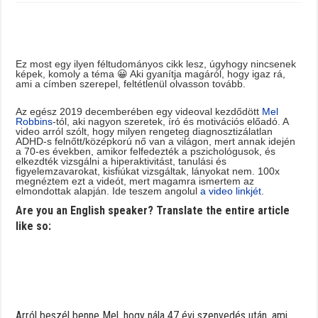
Ez most egy ilyen féltudományos cikk lesz, úgyhogy nincsenek
képek, komoly a téma 😀 Aki gyanítja magáról, hogy igaz rá,
ami a címben szerepel, feltétlenül olvasson tovább.
Az egész 2019 decemberében egy videoval kezdődött
Mel
Robbins
-tól, aki nagyon szeretek, író és motivációs előadó. A
video arról szólt, hogy milyen rengeteg diagnosztizálatlan
ADHD-s felnőtt/középkorú nő van a világon, mert annak idején
a 70-es években, amikor felfedezték a pszichológusok, és
elkezdték vizsgálni a hiperaktivitást, tanulási és
figyelemzavarokat, kisfiúkat vizsgáltak, lányokat nem. 100x
megnéztem ezt a videót, mert magamra ismertem az
elmondottak alapján. Ide teszem angolul
a video linkjét
.
Are you an English speaker? Translate the entire article
like so:
Arról beszél benne Mel, hogy nála 47 évi szenvedés után, ami