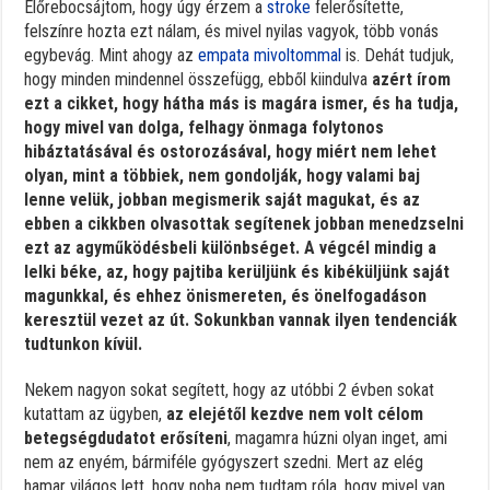
Előrebocsájtom, hogy úgy érzem a
stroke
felerősítette,
felszínre hozta ezt nálam, és mivel nyilas vagyok, több vonás
egybevág. Mint ahogy az
empata mivoltommal
is. Dehát tudjuk,
hogy minden mindennel összefügg, ebből kiindulva
azért írom
ezt a cikket, hogy hátha más is magára ismer, és ha tudja,
hogy mivel van dolga, felhagy önmaga folytonos
hibáztatásával és ostorozásával, hogy miért nem lehet
olyan, mint a többiek, nem gondolják, hogy valami baj
lenne velük, jobban megismerik saját magukat, és az
ebben a cikkben olvasottak segítenek jobban menedzselni
ezt az agyműködésbeli különbséget. A végcél mindig a
lelki béke, az, hogy pajtiba kerüljünk és kibéküljünk saját
magunkkal, és ehhez önismereten, és önelfogadáson
keresztül vezet az út. Sokunkban vannak ilyen tendenciák
tudtunkon kívül.
Nekem nagyon sokat segített, hogy az utóbbi 2 évben sokat
kutattam az ügyben,
az elejétől kezdve nem volt célom
betegségdudatot erősíteni
, magamra húzni olyan inget, ami
nem az enyém, bármiféle gyógyszert szedni. Mert az elég
hamar világos lett, hogy noha nem tudtam róla, hogy mivel van