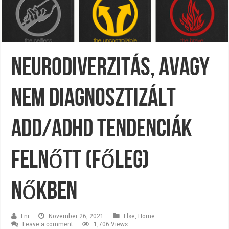
Neurodiverzitás, avagy
nem diagnosztizált
ADD/ADHD tendenciák
felnőtt (főleg)
nőkben
Eni
November 26, 2021
Else
,
Home
Leave a comment
1,706 Views