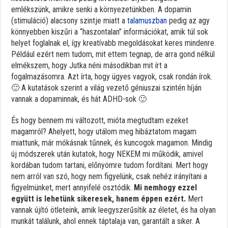
emlékszünk, amikre senki a környezetünkben. A dopamin
(stimuláció) alacsony szintje miatt a
talamuszban
pedig az agy
könnyebben kiszűri a “haszontalan” információkat, amik túl sok
helyet foglalnak el, így kreatívabb megoldásokat keres mindenre.
Például ezért nem tudom, mit ettem tegnap, de arra gond nélkül
elmékszem, hogy Jutka néni másodikban mit írt a
fogalmazásomra. Azt írta, hogy ügyes vagyok, csak rondán írok.
🙂 A kutatások szerint a világ vezető géniuszai szintén híján
vannak a dopaminnak, és hát ADHD-sok 🙂
És hogy bennem mi változott, mióta megtudtam ezeket
magamról? Ahelyett, hogy utálom meg hibáztatom magam
miattunk, már mókásnak tűnnek, és kuncogok magamon. Mindig
új módszerek után kutatok, hogy NEKEM mi működik, amivel
kordában tudom tartani, előnyömre tudom fordítani. Mert hogy
nem arról van szó, hogy nem figyelünk, csak nehéz irányítani a
figyelmünket, mert annyifelé osztódik.
Mi nemhogy ezzel
együtt is lehetünk sikeresek, hanem éppen ezért.
Mert
vannak újító ötleteink, amik leegyszerűsítik az életet, és ha olyan
munkát találunk, ahol ennek táptalaja van, garantált a siker. A