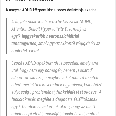
A magyar ADHD központ kissé poros definíciója szerint:
A figyelemhiányos hiperaktivitás zavar (ADHD,
Attention Deficit Hyperactivity Disorder) az
egyik
leggyakoribb neuropszichiátriai
tünetegyüttes
, amely gyermekkortól végigkíséri az
érintettek életét.
Szokás ADHD-spektrumról is beszélni, amely arra
utal, hogy nem egy homogén, hanem „sokarcú”
állapotról van szó, amelyben a különböző tünetek
eltérő mértékben keverednek egymással, különböző
súlyosságú problémákat,
funkciókiesést
okozva. A
funkciókiesés megléte a diagnózis felállításának
egyik feltétele és azt értjük alatta, hogy az illető
mindennapi életét, munkáját, tanulmányait, emberi