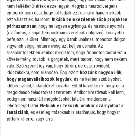
nem feltétlenül értek ezzel egyet. Vagyis a neurodivergens
emberek nem csak hogy jól tudják ezt csinálni, hanem inkább
ezt választják, ha lehet.
Inkább belekezdenek több projektbe
párhuzamosan
, hogy ne legyen egyhangú, és ha nincs nyomás
(ez fontos, a saját tempónkban szeretünk dolgozni), könnyebb
befejezni is őket. Minthogy egy darab unalmas, monoton dolgot
vigyenek végig, netán mindig azt kelljen csinálni. Az
álláshidetésekben amikor meglátom, hogy “monotonitástűrés” a
követelmény, tovább is görgetek, mert tudom, hogy nem nekem
való. Szó szerint így van, hogy tűröm, de csak rövidebb
időszakokra, nem állandóan. Épp ezért
hozzánk nagyon illik,
hogy magánvállalkozók legyünk
, és ne kelljen szabályokat,
időbeosztást, határidőket követni. Ebből következik, hogy én a
megoldandó feladatokat szeretem. Amikor kreatívnak kell lenni,
eddig nem használt megoldásokat kitaláni, mindenben a
lehetőséget látni.
Nekünk ez fekszik, amikor szárnyalhat a
fantáziánk
, és esetleg másoknak is átadhatjuk, hogy hogyan
jöttünk rá erre, vagy arra.