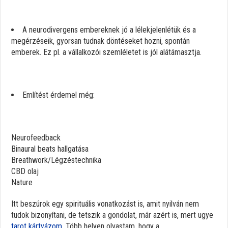
A neurodivergens embereknek jó a lélekjelenlétük és a
megérzéseik, gyorsan tudnak döntéseket hozni, spontán
emberek. Ez pl. a vállalkozói szemléletet is jól alátámasztja.
Említést érdemel még:
Neurofeedback
Binaural beats hallgatása
Breathwork/Légzéstechnika
CBD olaj
Nature
Itt beszúrok egy spirituális vonatkozást is, amit nyilván nem
tudok bizonyítani, de tetszik a gondolat, már azért is, mert ugye
tarot kártyázom
. Több helyen olvastam, hogy a