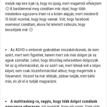
melyik nap kire írjak rá, hogy mi újság, mert magamtól elfelejtem
🙂 A barátaimmal meg csináltam már olyat, hogy több
mindenkire egyszerre írtam rá a listám alapján, mert mindenről
IS listát vezetek, hogy hogy vannak. Volt, hogy facebook
eseményt csináltam, ahova fel lehetett iratkozni, hogy
beszéljünk már 🙂
Az ADHD-s emberek gyakrabban visszakérdeznek, de nem
azért, mert nem figyeltek, hanem mert sok más dolgon jár az
agyuk szimultán. Lehet, hogy látszólag nehezebben dolgozzák
fel az új információkat, de ez azért van, mert látniuk kell a teljes
képet, nem csak részinformácókat ahhoz, hogy megértsék a
folyamatot. Viszont ha már átlátják, jobban tudják, mint bárki
más, és jól el is tudják magyarázni.
A multitasking-ra, vagyis, hogy több dolgot csinálunk
egyszerre sikeresen
, azt mondják, hogy női vonás. Ezek után