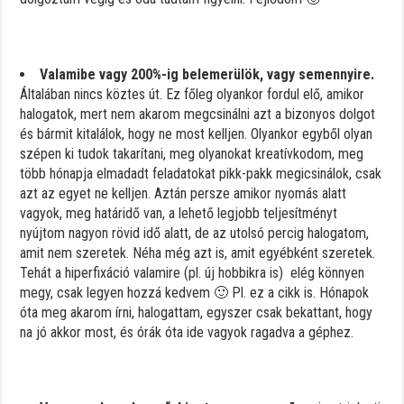
Valamibe vagy 200%-ig belemerülök, vagy semennyire.
Általában nincs köztes út. Ez főleg olyankor fordul elő, amikor
halogatok, mert nem akarom megcsinálni azt a bizonyos dolgot
és bármit kitalálok, hogy ne most kelljen. Olyankor egyből olyan
szépen ki tudok takarítani, meg olyanokat kreatívkodom, meg
több hónapja elmadadt feladatokat pikk-pakk megicsinálok, csak
azt az egyet ne kelljen. Aztán persze amikor nyomás alatt
vagyok, meg határidő van, a lehető legjobb teljesítményt
nyújtom nagyon rövid idő alatt, de az utolsó percig halogatom,
amit nem szeretek. Néha még azt is, amit egyébként szeretek.
Tehát a hiperfixáció valamire (pl. új hobbikra is) elég könnyen
megy, csak legyen hozzá kedvem 🙂 Pl. ez a cikk is. Hónapok
óta meg akarom írni, halogattam, egyszer csak bekattant, hogy
na jó akkor most, és órák óta ide vagyok ragadva a géphez.