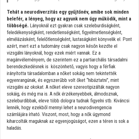
Tehát a neurodiverzitás egy gyűjtőnév, amibe sok minden
belefér, a lényeg, hogy az agyunk nem úgy működik, mint a
többségé.
Lányoknál ezt gyakran csak szeleburdiságként,
feledékenységként, rendetlenségként, figyelmetlenségként,
elmélázásként, felelőtlenségként, lustaságként könyvelik el. Pont
azért, mert ezt a tudomány csak nagyon későn kezdte el
vizsgálni lányoknál, hogy ezek miért vannak. Ez a
magánvéleményem, de szerintem ez a partiarchális társadalmi
berendezkedésnek is köszönhető, vagyis hogy a férfiak
irányította társadalomban a nőket sokáig nem tekintették
egyenrangúnak, és egyszerűbb volt őket “hibáztatni”, mint
vizsgálni az okokat. A nőket eleve szereotipizálták nagyon
sokáig, és még ma is. A nők érzékenyebbek, álmodoznak,
szeleburdibbak, eleve több dologra tudnak figyelni stb. Kiváncsi
lennék, hogy ezekből mennyi lehet a neurodivengencia
számlájára írható. Viszont, most, hogy a nők úgymond
kiharcolták maguknak az egyenjogúságot, ezen a téren is sok a
haladás.