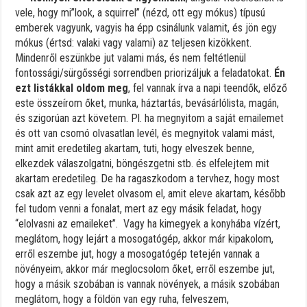
vele, hogy mi”look, a squirrel” (nézd, ott egy mókus) típusú
emberek vagyunk, vagyis ha épp csinálunk valamit, és jön egy
mókus (értsd: valaki vagy valami) az teljesen kizökkent.
Mindenről eszünkbe jut valami más, és nem feltétlenül
fontossági/sürgősségi sorrendben priorizáljuk a feladatokat.
Én
ezt listákkal oldom meg
, fel vannak írva a napi teendők, előző
este összeírom őket, munka, háztartás, bevásárlólista, magán,
és szigorúan azt követem. Pl. ha megnyitom a saját emailemet
és ott van csomó olvasatlan levél, és megnyitok valami mást,
mint amit eredetileg akartam, tuti, hogy elveszek benne,
elkezdek válaszolgatni, böngészgetni stb. és elfelejtem mit
akartam eredetileg. De ha ragaszkodom a tervhez, hogy most
csak azt az egy levelet olvasom el, amit eleve akartam, később
fel tudom venni a fonalat, mert az egy másik feladat, hogy
“elolvasni az emaileket”. Vagy ha kimegyek a konyhába vízért,
meglátom, hogy lejárt a mosogatógép, akkor már kipakolom,
erről eszembe jut, hogy a mosogatógép tetején vannak a
növényeim, akkor már meglocsolom őket, erről eszembe jut,
hogy a másik szobában is vannak növények, a másik szobában
meglátom, hogy a földön van egy ruha, felveszem,