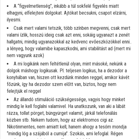
A “figyelmetlenség”, inkább a túl sokfelé figyelés miatt
elhagyni, elfelejteni dolgokat. Ajtókat becsukni, csapot elzárni,
ilyesmi.
Csak mert valami tetszik, több színben megvenni, csak mert
valami ízlik, hosszú ideig csak azt enni, sokáig ugyanazt a zenét
hallgatni, mindig ugyanazokkal az kedvenc evőeszközökkel enni..
a lényeg, hogy valamibe kapaszkodni, ami stabilitást ad (mert mi
nem vagyunk azok)
A mi logikánk nem feltétlenül olyan, mint másoké, nekünk a
dolgok máshogy logikusak. Pl. teljesen logikus, ha a dezodor a
konyhában van, hiszen ott kezdünk minden reggel, amikor kávét
főzünk, így ha dezodor szem előtt van, biztos, hogy nem
felejtjük el reggel
Az állandó stimuláció szükségessége, vagyis hogy minket
mindig le kell foglalni valamivel. Ha unatkozunk, van aki a lábát
rázza, tollat pörget, büngyürget valamit, járkál telefonálás
közben stb. Nekem tudom, hogy az elektromos cigi az.
Nikotinmentes, nem amiatt kell, hanem ahogy a tesóm mondja
“mindig lóg a szájából a cumija”. Szokás, ami lefoglal. Régen