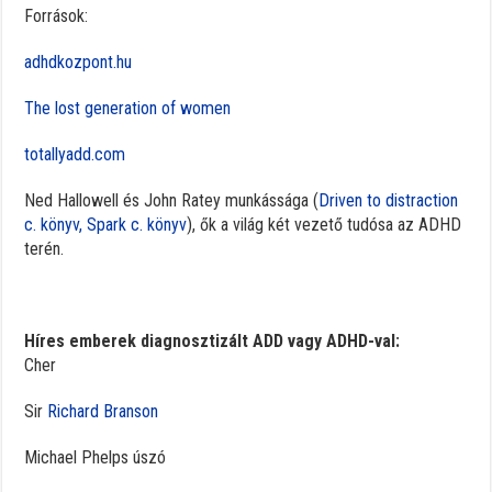
Források:
adhdkozpont.hu
The lost generation of women
totallyadd.com
Ned Hallowell és John Ratey munkássága (
Driven to distraction
c. könyv, Spark c. könyv
), ők a világ két vezető tudósa az ADHD
terén.
Híres emberek diagnosztizált ADD vagy ADHD-val:
Cher
Sir
Richard Branson
Michael Phelps úszó