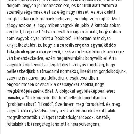
dolgom, nagyon jól menedzselem, és kontroll alatt tartom a
személyiségemnek ezt az elég nagy részét. Az évek alatt
megtanultam mik mennek nehezen, és dolgozom rajtuk. Mint
ahogy azokat is, hogy miben vagyok én jobb. A kutatás abban
segített, hogy ne bántsam tovább magam amiatt, hogy ebben
sem vagyok olyan, mint a “többiek”. Hallottam már olyan
kinyilatkoztatást is, hogy
a neurodivergens agyműködés
tulajdonképpen szupererő
, csak a mi társadalmunk nem erre
van berendezkedve, ezért negatívumként könyvelik el. Arra
vagyunk kondícionálva, legalábbis bizonyos mértékig, hogy
beilleszkedjünk a társadalmi normákba, lineárisan gondolkodjunk,
vagy ne is nagyon gondolkodjunk, csak csendben,
engedelmesen kövessük a szabályokat anélkül, hogy
megkérdőjeleznénk őket. A dolgokat egyféleképpen lehet
csinálni, a “think outside the box” jellegű gondolkodás
“problematikus”, “lázadó”. Szerintem meg forradalmi, és meg
vagyok róla győződve, hogy azok az emberek között, akik
megváltoztatták a világot (szabadságharcosok, kutatók,
feltalálók stb) rengeteg lehetett a neurodivergens.