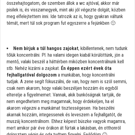
összehajtogatom, de szemben állok a wc ajtóval, akkor már
pisilek is, és visszamegyek, mint aki jól végezte dolgát, közben
meg elfelejtettem inni. Ide tatrozik az is, hogy gyakran váltunk
témát, mert túl sok program fut egyszerre a fejünkben 🙂
Nem bírjuk a túl hangos zajokat
, kibillentenek, nem tudunk
tőlük koncentrálni. Pl. ha valami idegen kiabál körülöttünk, jön a
mentő, valaki beszél a háttérben miközben koncentrálnunk kell
stb. Nehéz kizárni a zajokat.
Én éppen ezért évek óta
fejhallgatóval dolgozom
a munkában, hogy koncentrálni
tudjak. A zene segít fókuszálni, de van, hogy nem is szól semmi,
csak nem akarom, hogy valaki beszéljen hozzám és egyből
elterelje a figyelmemet. Vannak, akik bunkóságnak tartják, de
nem engedhetem meg magamnak, hogy érdekeljen, ha el
akarom végezni a munkámat tisztességesen. Ha beszélni
akarnak hozzám, integessenek és leveszem a fejhallgatót, de
muszáj koncentrálnom. Ehhez képest büszke vagyok magamra,
mert amikor pár éve órákon át fúrtak a lakásban, én otthonról
dolgoztam végig és oda tudtam figyelni. Fejlődöm 🙂