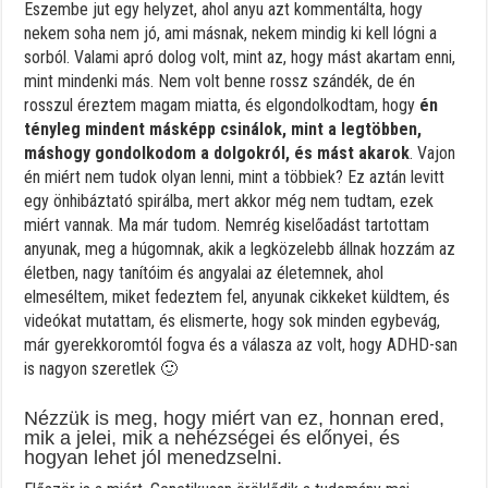
Eszembe jut egy helyzet, ahol anyu azt kommentálta, hogy
nekem soha nem jó, ami másnak, nekem mindig ki kell lógni a
sorból. Valami apró dolog volt, mint az, hogy mást akartam enni,
mint mindenki más. Nem volt benne rossz szándék, de én
rosszul éreztem magam miatta, és elgondolkodtam, hogy
én
tényleg mindent másképp csinálok, mint a legtöbben,
máshogy gondolkodom a dolgokról, és mást akarok
. Vajon
én miért nem tudok olyan lenni, mint a többiek? Ez aztán levitt
egy önhibáztató spirálba, mert akkor még nem tudtam, ezek
miért vannak. Ma már tudom. Nemrég kiselőadást tartottam
anyunak, meg a húgomnak, akik a legközelebb állnak hozzám az
életben, nagy tanítóim és angyalai az életemnek, ahol
elmeséltem, miket fedeztem fel, anyunak cikkeket küldtem, és
videókat mutattam, és elismerte, hogy sok minden egybevág,
már gyerekkoromtól fogva és a válasza az volt, hogy ADHD-san
is nagyon szeretlek 🙂
Nézzük is meg, hogy miért van ez, honnan ered,
mik a jelei, mik a nehézségei és előnyei, és
hogyan lehet jól menedzselni.