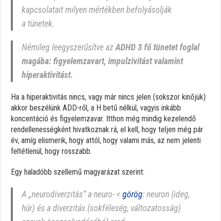
kapcsolatait milyen mértékben befolyásolják
a tünetek.
Némileg leegyszerűsítve az
ADHD 3 fő tünetet foglal
magába: figyelemzavart, impulzivitást valamint
hiperaktivitást.
Ha a hiperaktivitás nincs, vagy már nincs jelen (sokszor kinőjük)
akkor beszélünk ADD-ről, a H betű nélkül, vagyis inkább
koncentáció és figyelemzavar. Itthon még mindig kezelendő
rendellenességként hivatkoznak rá, el kell, hogy teljen még pár
év, amíg elismerik, hogy attól, hogy valami más, az nem jelenti
feltétlenül, hogy rosszabb.
Egy haladóbb szellemű magyarázat szerint:
A „neurodiverzitás” a
neuro-
<
görög
:
neuron
(ideg,
húr) és a
diverzitás
(sokféleség, változatosság)