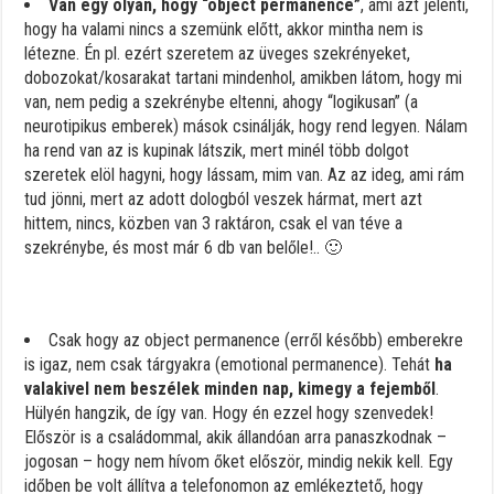
Van egy olyan, hogy “object permanence”
, ami azt jelenti,
hogy ha valami nincs a szemünk előtt, akkor mintha nem is
létezne. Én pl. ezért szeretem az üveges szekrényeket,
dobozokat/kosarakat tartani mindenhol, amikben látom, hogy mi
van, nem pedig a szekrénybe eltenni, ahogy “logikusan” (a
neurotipikus emberek) mások csinálják, hogy rend legyen. Nálam
ha rend van az is kupinak látszik, mert minél több dolgot
szeretek elöl hagyni, hogy lássam, mim van. Az az ideg, ami rám
tud jönni, mert az adott dologból veszek hármat, mert azt
hittem, nincs, közben van 3 raktáron, csak el van téve a
szekrénybe, és most már 6 db van belőle!.. 🙂
Csak hogy az object permanence (erről később) emberekre
is igaz, nem csak tárgyakra (emotional permanence). Tehát
ha
valakivel nem beszélek minden nap, kimegy a fejemből
.
Hülyén hangzik, de így van. Hogy én ezzel hogy szenvedek!
Először is a családommal, akik állandóan arra panaszkodnak –
jogosan – hogy nem hívom őket először, mindig nekik kell. Egy
időben be volt állítva a telefonomon az emlékeztető, hogy