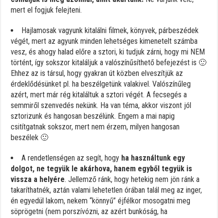
mert el fogjuk felejteni.
Hajlamosak vagyunk kitalálni filmek, könyvek, párbeszédek
végét, mert az agyunk minden lehetséges kimenetelt számba
vesz, és ahogy halad előre a sztori, ki tudjuk zárni, hogy mi NEM
történt, így sokszor kitaláljuk a valószínűsíthető befejezést is 🙂
Ehhez az is társul, hogy gyakran út közben elveszítjük az
érdeklődésünket pl. ha beszélgetünk valakivel. Valószínűleg
azért, mert már rég kitaláltuk a sztori végét. A fecsegés a
semmiről szenvedés nekünk. Ha van téma, akkor viszont jól
sztorizunk és hangosan beszélünk. Engem a mai napig
csitítgatnak sokszor, mert nem érzem, milyen hangosan
beszélek 🙂
A rendetlenségen az segít, hogy
ha használtunk egy
dolgot, ne tegyük le akárhova, hanem egyből tegyük is
vissza a helyére
. Jellemző ránk, hogy hetekig nem jön ránk a
takaríthatnék, aztán valami lehetetlen órában talál meg az inger,
én egyedül lakom, nekem “könnyű” éjfélkor mosogatni meg
söprögetni (nem porszívózni, az azért bunkóság, ha