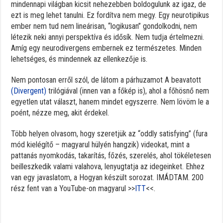
mindennapi világban kicsit nehezebben boldogulunk az igaz, de
ezt is meg lehet tanulni. Ez fordítva nem megy. Egy neurotipikus
ember nem tud nem lineárisan, “logikusan” gondolkodni, nem
létezik neki annyi perspektíva és idősík. Nem tudja értelmezni.
Amíg egy neurodivergens embernek ez természetes. Minden
lehetséges, és mindennek az ellenkezője is.
Nem pontosan erről szól, de látom a párhuzamot A beavatott
(Divergent)
trilógiával (innen van a főkép is), ahol a főhösnő nem
egyetlen utat választ, hanem mindet egyszerre. Nem lövöm le a
poént, nézze meg, akit érdekel.
Több helyen olvasom, hogy szeretjük az “oddly satisfying” (fura
mód kielégítő – magyarul hülyén hangzik) videokat, mint a
pattanás nyomkodás, takarítás, főzés, szerelés, ahol tökéletesen
beilleszkedik valami valahova, lenyugtatja az idegeinket. Ehhez
van egy javaslatom, a Hogyan készült sorozat. IMÁDTAM. 200
rész fent van a YouTube-on magyarul >>
ITT
<<.