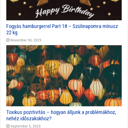
Fogyás hamburgerrel Part 18 – Szülinapomra mínusz
22 kg
November 30, 2023
Toxikus pozitivitás – hogyan álljunk a problémákhoz,
nehéz időszakokhoz?
September 5, 2023