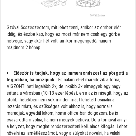
Szóval összeszedtem, mit lehet tenni, amikor az ember elér
idáig, és észbe kap, hogy ez most már nem csak egy görbe
hétvége, vagy akár hét volt, amikor megengedő, hanem
majdnem 2 hónap..
Először is tudjuk, hogy az immunrendszert az pörgeti a
legjobban, ha mozgunk.
És nálam el-el maradozik a torna,
VISZONT: heti legalább 2x, de inkább 3x elmegyek egy nagy
sétára a városban (10-13 ezer lépés), erre az is rásegít, hogy az
utóbbi hetekben nem sok minden mást lehetett csinálni a
lezárás miatt, és szükséges volt ahhoz is, hogy normális
maradjak, egyedül lakom, home office-ban dolgozom, be is
csavarodtam volna, ha nem megyek sehová. De a tornával annyi
a helyzet, hogy megint rendszeresíteni kell, nincs kifogás. Lehet
növelni az ismétlésszámot, vagy a súlyokat növelni, ha valaki