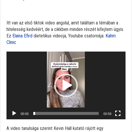
Itt van az első tiktok video angolul, amit találtam a témában a
hitelesség kedvéért, de a cikkben minden részét kifejtem úgyis.
Ez
Elaina Efird
dietetikus videoja, Youtube csatornája:
Kahm
Clinic
Video
Player
00:00
00:59
A video tanulsága szerint Kevin Hall kutató rájött egy