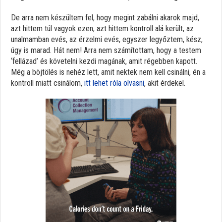
De arra nem készültem fel, hogy megint zabálni akarok majd,
azt hittem túl vagyok ezen, azt hittem kontroll alá került, az
unalmamban evés, az érzelmi evés, egyszer legyőztem, kész,
úgy is marad. Hát nem! Arra nem számítottam, hogy a testem
‘fellázad’ és követelni kezdi magának, amit régebben kapott.
Még a böjtölés is nehéz lett, amit nektek nem kell csinálni, én a
kontroll miatt csinálom,
itt lehet róla olvasni
, akit érdekel.