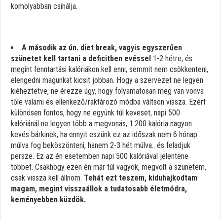
komolyabban csinálja.
A második az ún. diet break, vagyis egyszerűen
szünetet kell tartani a deficitben evéssel
1-2 hétre, és
megint fenntartási kalóriákon kell enni, semmit nem csökkenteni,
elengedni magunkat kicsit jobban. Hogy a szervezet ne legyen
kiéheztetve, ne érezze úgy, hogy folyamatosan meg van vonva
tőle valami és ellenkező/raktározó módba váltson vissza. Ezért
különösen fontos, hogy ne együnk túl keveset, napi 500
kalóriánál ne legyen több a megvonás, 1.200 kalória nagyon
kevés bárkinek, ha ennyit eszünk ez az időszak nem 6 hónap
múlva fog beköszönteni, hanem 2-3 hét múlva.. és feladjuk
persze. Ez az én esetemben napi 500 kalóriával jelentene
többet. Csakhogy ezen én már túl vagyok, megvolt a szünetem,
csak vissza kell állnom.
Tehát ezt teszem, kiduhajkodtam
magam, megint visszaállok a tudatosabb életmódra,
keményebben küzdök.