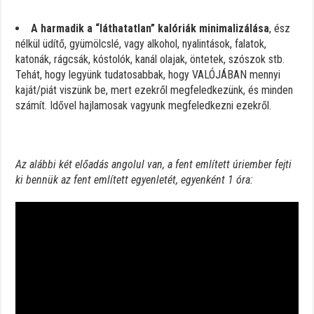
A harmadik a “láthatatlan” kalóriák minimalizálása
, ész
nélkül üdítő, gyümölcslé, vagy alkohol, nyalintások, falatok,
katonák, rágcsák, kóstolók, kanál olajak, öntetek, szószok stb.
Tehát, hogy legyünk tudatosabbak, hogy VALÓJÁBAN mennyi
kaját/piát viszünk be, mert ezekről megfeledkezünk, és minden
számít. Idővel hajlamosak vagyunk megfeledkezni ezekről.
Az alábbi két előadás angolul van, a fent említett úriember fejti
ki bennük az fent említett egyenletét, egyenként 1 óra: