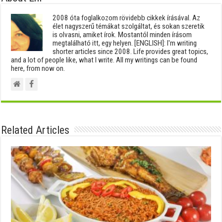
2008 óta foglalkozom rövidebb cikkek írásával. Az
élet nagyszerű témákat szolgáltat, és sokan szeretik
is olvasni, amiket írok. Mostantól minden írásom
megtalálható itt, egy helyen. [ENGLISH]: I'm writing
shorter articles since 2008. Life provides great topics,
and a lot of people like, what I write. All my writings can be found
here, from now on.
Related Articles