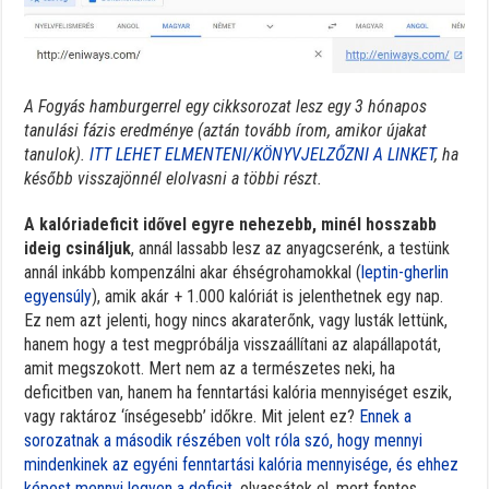
A Fogyás hamburgerrel egy cikksorozat lesz egy 3 hónapos
tanulási fázis eredménye (aztán tovább írom, amikor újakat
tanulok).
ITT LEHET ELMENTENI/KÖNYVJELZŐZNI A LINKET
, ha
később visszajönnél elolvasni a többi részt.
A kalóriadeficit idővel egyre nehezebb, minél hosszabb
ideig csináljuk
, annál lassabb lesz az anyagcserénk, a testünk
annál inkább kompenzálni akar éhségrohamokkal (
leptin-gherlin
egyensúly
), amik akár + 1.000 kalóriát is jelenthetnek egy nap.
Ez nem azt jelenti, hogy nincs akaraterőnk, vagy lusták lettünk,
hanem hogy a test megpróbálja visszaállítani az alapállapotát,
amit megszokott. Mert nem az a természetes neki, ha
deficitben van, hanem ha fenntartási kalória mennyiséget eszik,
vagy raktároz ‘ínségesebb’ időkre. Mit jelent ez?
Ennek a
sorozatnak a második részében volt róla szó, hogy mennyi
mindenkinek az egyéni fenntartási kalória mennyisége, és ehhez
képest mennyi legyen a deficit
, olvassátok el, mert fontos