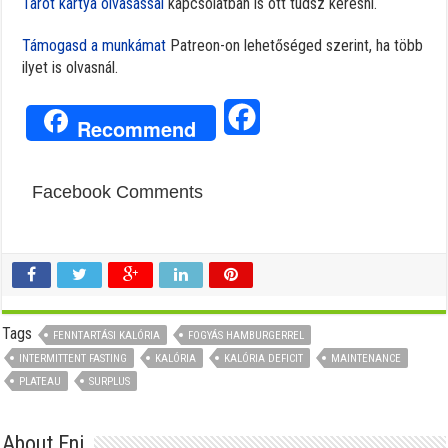
Tarot kártya olvasással
kapcsolatban is ott tudsz keresni.
Támogasd a munkámat
Patreon-on lehetőséged szerint, ha több
ilyet is olvasnál.
Facebook
Recommend
Facebook Comments
Tags
FENNTARTÁSI KALÓRIA
FOGYÁS HAMBURGERREL
INTERMITTENT FASTING
KALÓRIA
KALÓRIA DEFICIT
MAINTENANCE
PLATEAU
SURPLUS
About Eni