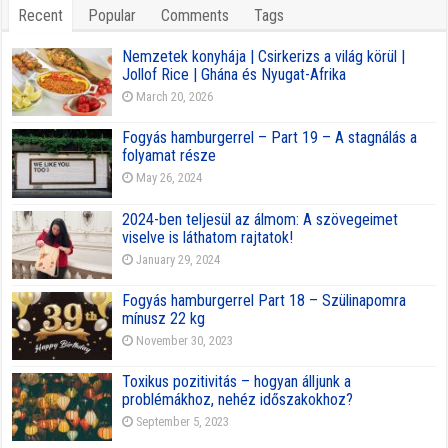
Recent
Popular
Comments
Tags
Nemzetek konyhája | Csirkerizs a világ körül |
Jollof Rice | Ghána és Nyugat-Afrika
March 20, 2026
Fogyás hamburgerrel – Part 19 – A stagnálás a
folyamat része
May 26, 2024
2024-ben teljesül az álmom: A szövegeimet
viselve is láthatom rajtatok!
January 29, 2024
Fogyás hamburgerrel Part 18 – Szülinapomra
mínusz 22 kg
November 30, 2023
Toxikus pozitivitás – hogyan álljunk a
problémákhoz, nehéz időszakokhoz?
September 5, 2023