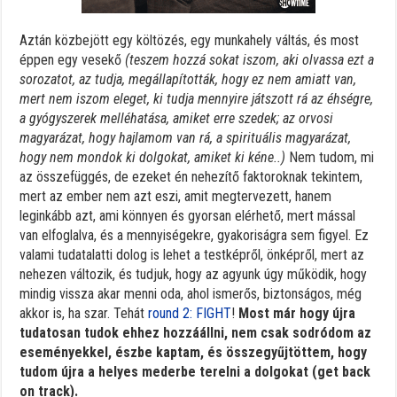
Aztán közbejött egy költözés, egy munkahely váltás, és most
éppen egy vesekő
(teszem hozzá sokat iszom, aki olvassa ezt a
sorozatot, az tudja, megállapították, hogy ez nem amiatt van,
mert nem iszom eleget, ki tudja mennyire játszott rá az éhségre,
a gyógyszerek melléhatása, amiket erre szedek; az orvosi
magyarázat, hogy hajlamom van rá, a spirituális magyarázat,
hogy nem mondok ki dolgokat, amiket ki kéne..)
Nem tudom, mi
az összefüggés, de ezeket én nehezítő faktoroknak tekintem,
mert az ember nem azt eszi, amit megtervezett, hanem
leginkább azt, ami könnyen és gyorsan elérhető, mert mással
van elfoglalva, és a mennyiségekre, gyakoriságra sem figyel. Ez
valami tudatalatti dolog is lehet a testképről, önképről, mert az
nehezen változik, és tudjuk, hogy az agyunk úgy működik, hogy
mindig vissza akar menni oda, ahol ismerős, biztonságos, még
akkor is, ha szar. Tehát
round 2: FIGHT
!
Most már hogy újra
tudatosan tudok ehhez hozzáállni, nem csak sodródom az
eseményekkel, észbe kaptam, és összegyűjtöttem, hogy
tudom újra a helyes mederbe terelni a dolgokat (get back
on track).