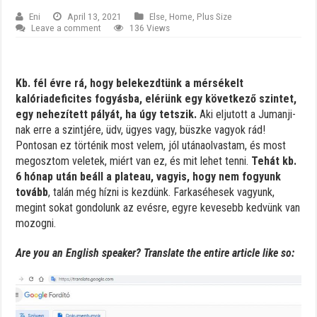
Eni
April 13, 2021
Else
,
Home
,
Plus Size
Leave a comment
136 Views
Kb. fél évre rá, hogy belekezdtünk a mérsékelt
kalóriadeficites fogyásba, elérünk egy következő szintet,
egy nehezített pályát, ha úgy tetszik.
Aki eljutott a Jumanji-
nak erre a szintjére, üdv, ügyes vagy, büszke vagyok rád!
Pontosan ez történik most velem, jól utánaolvastam, és most
megosztom veletek, miért van ez, és mit lehet tenni.
Tehát kb.
6 hónap után beáll a plateau, vagyis, hogy nem fogyunk
tovább
, talán még hízni is kezdünk. Farkaséhesek vagyunk,
megint sokat gondolunk az evésre, egyre kevesebb kedvünk van
mozogni.
Are you an English speaker? Translate the entire article like so: