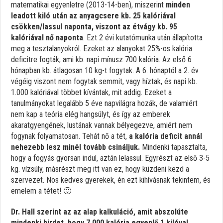
matematikai egyenletre (2013-14-ben), miszerint
minden
leadott kiló után az anyagcsere kb. 25 kalóriával
csökken/lassul naponta, viszont az étvágy kb. 95
kalóriával nő naponta
. Ezt 2 évi kutatómunka után állapította
meg a tesztalanyokról. Ezeket az alanyokat 25%-os kalória
deficitre fogták, ami kb. napi mínusz 700 kalória. Az első 6
hónapban kb. átlagosan 10 kg-t fogytak. A 6. hónaptól a 2. év
végéig viszont nem fogytak semmit, vagy híztak, és napi kb.
1.000 kalóriával többet kívántak, mit addig. Ezeket a
tanulmányokat legalább 5 éve napvilágra hozák, de valamiért
nem kap a teória elég hangsúlyt, és így az emberek
akaratgyengének, lustának vannak bélyegezve, amiért nem
fogynak folyamatosan. Tehát nő a tét,
a kalória deficit annál
nehezebb lesz minél tovább csináljuk.
Mindenki tapasztalta,
hogy a fogyás gyorsan indul, aztán lelassul. Egyrészt az első 3-5
kg. vízsúly, másrészt meg itt van ez, hogy küzdeni kezd a
szervezet. Nos kedves gyerekek, én ezt kihívásnak tekintem, és
emelem a tétet! 🙂
Dr. Hall szerint az az alap kalkuláció, amit abszolúte
mindenki hirdet, hogy 7.000 kalória egyenlő 1 kilóval,