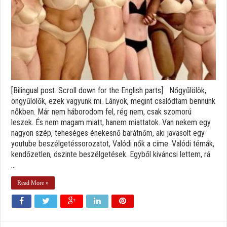
[Bilingual post. Scroll down for the English parts] Nőgyűlölök,
öngyűlölők, ezek vagyunk mi. Lányok, megint csalódtam bennünk
nőkben. Már nem háborodom fel, rég nem, csak szomorú
leszek. És nem magam miatt, hanem miattatok. Van nekem egy
nagyon szép, teheséges énekesnő barátnőm, aki javasolt egy
youtube beszélgetéssorozatot, Valódi nők a címe. Valódi témák,
kendőzetlen, öszinte beszélgetések. Egyből kiváncsi lettem, rá
...
Read More »