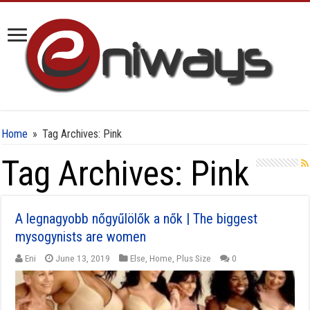
Home
»
Tag Archives: Pink
Tag Archives:
Pink
A legnagyobb nőgyűlölők a nők | The biggest
mysogynists are women
Eni
June 13, 2019
Else
,
Home
,
Plus Size
0