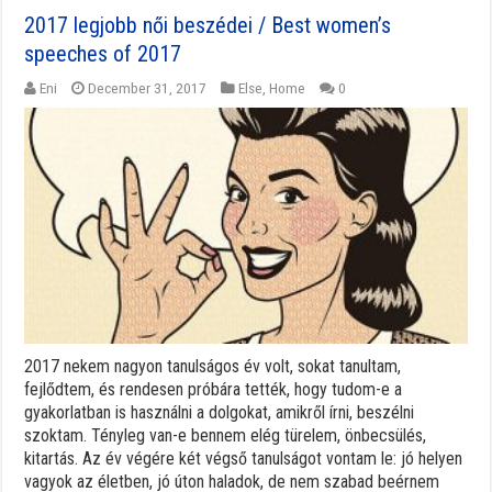
2017 legjobb női beszédei / Best women’s
speeches of 2017
Eni
December 31, 2017
Else
,
Home
0
2017 nekem nagyon tanulságos év volt, sokat tanultam,
fejlődtem, és rendesen próbára tették, hogy tudom-e a
gyakorlatban is használni a dolgokat, amikről írni, beszélni
szoktam. Tényleg van-e bennem elég türelem, önbecsülés,
kitartás. Az év végére két végső tanulságot vontam le: jó helyen
vagyok az életben, jó úton haladok, de nem szabad beérnem