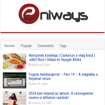
Recent
Popular
Comments
Tags
Nemzetek konyhája | Csirkerizs a világ körül |
Jollof Rice | Ghána és Nyugat-Afrika
March 20, 2026
Fogyás hamburgerrel – Part 19 – A stagnálás a
folyamat része
May 26, 2024
2024-ben teljesül az álmom: A szövegeimet
viselve is láthatom rajtatok!
January 29, 2024