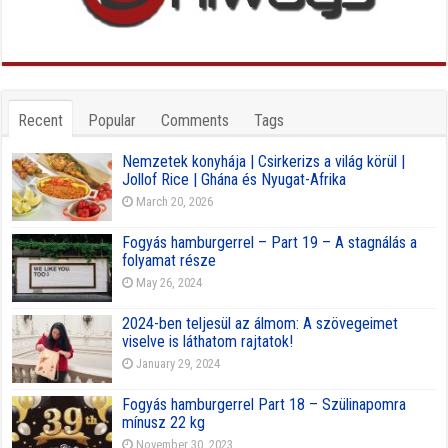
Recent
Popular
Comments
Tags
Nemzetek konyhája | Csirkerizs a világ körül |
Jollof Rice | Ghána és Nyugat-Afrika
March 20, 2026
Fogyás hamburgerrel – Part 19 – A stagnálás a
folyamat része
May 26, 2024
2024-ben teljesül az álmom: A szövegeimet
viselve is láthatom rajtatok!
January 29, 2024
Fogyás hamburgerrel Part 18 – Szülinapomra
mínusz 22 kg
November 30, 2023