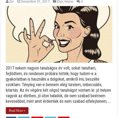
Eni
December 31, 2017
Else
,
Home
0
2017 nekem nagyon tanulságos év volt, sokat tanultam,
fejlődtem, és rendesen próbára tették, hogy tudom-e a
gyakorlatban is használni a dolgokat, amikről írni, beszélni
szoktam. Tényleg van-e bennem elég türelem, önbecsülés,
kitartás. Az év végére két végső tanulságot vontam le: jó helyen
vagyok az életben, jó úton haladok, de nem szabad beérnem
kevesebbel, mint amit érdemlek és nem szabad elfelejtenem, ...
Read More »