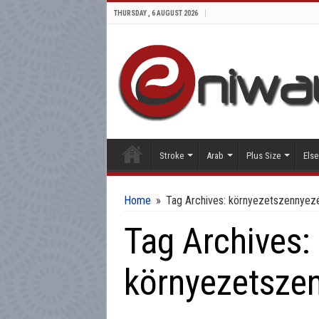
THURSDAY , 6 AUGUST 2026
Stroke
Arab
Plus Size
Else
Home
»
Tag Archives: környezetszennyez
Tag Archives:
környezetsze