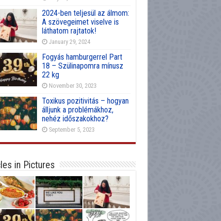
2024-ben teljesül az álmom:
A szövegeimet viselve is
láthatom rajtatok!
January 29, 2024
Fogyás hamburgerrel Part
18 – Szülinapomra mínusz
22 kg
November 30, 2023
Toxikus pozitivitás – hogyan
álljunk a problémákhoz,
nehéz időszakokhoz?
September 5, 2023
cles in Pictures