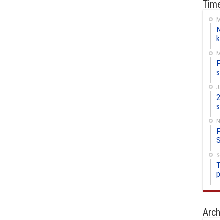
Time
M
N
k
M
F
s
J
2
s
N
F
S
S
T
p
Arch