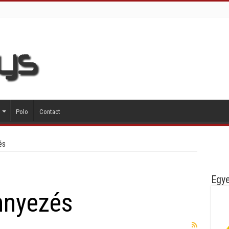
Polo
Contact
és
Egye
nnyezés