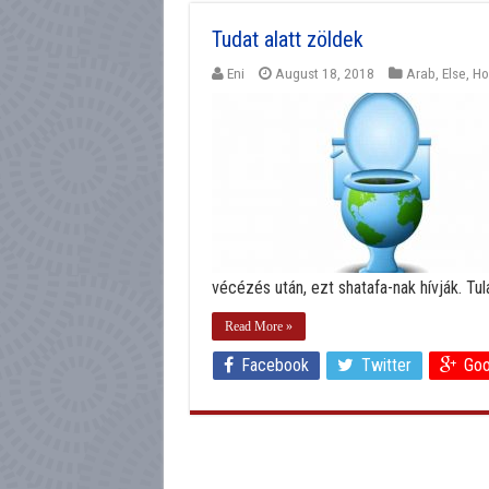
Tudat alatt zöldek
Eni
August 18, 2018
Arab
,
Else
,
H
vécézés után, ezt shatafa-nak hívják. Tu
Read More »
Facebook
Twitter
Goo