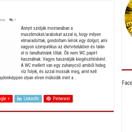
ome
1
Annyit szidják mostanában a
muszlimokat/arabokat azzal is, hogy milyen
elmaradottak, gondoltam leírok egy dolgot, ami
nagyon szimpatikus az életvitelükben és talán
el is tanulhatnánk tőlük. Ők nem WC papírt
használnak. Vagyis használják kiegészítésként.
A WC mellett van egy zuhanycső amiből hideg
víz folyik, és azzal mossák meg, amit kell
lajdonképpen olyan elven működik mint a ...
Fac
gle +
LinkedIn
Pinterest