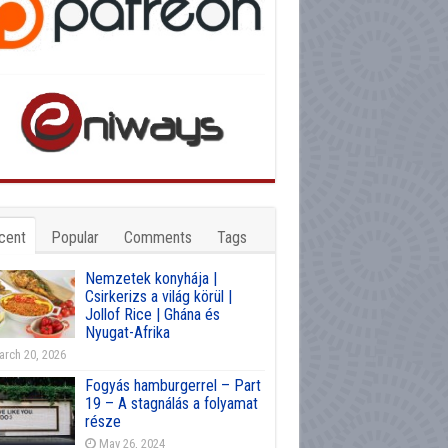
cent
Popular
Comments
Tags
Nemzetek konyhája |
Csirkerizs a világ körül |
Jollof Rice | Ghána és
Nyugat-Afrika
rch 20, 2026
Fogyás hamburgerrel – Part
19 – A stagnálás a folyamat
része
May 26, 2024