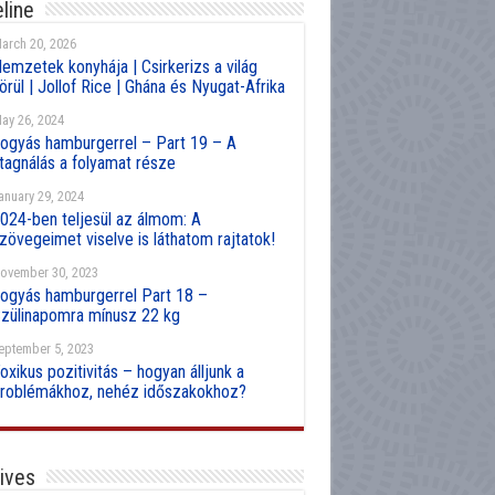
line
arch 20, 2026
emzetek konyhája | Csirkerizs a világ
örül | Jollof Rice | Ghána és Nyugat-Afrika
ay 26, 2024
ogyás hamburgerrel – Part 19 – A
tagnálás a folyamat része
anuary 29, 2024
024-ben teljesül az álmom: A
zövegeimet viselve is láthatom rajtatok!
ovember 30, 2023
ogyás hamburgerrel Part 18 –
zülinapomra mínusz 22 kg
eptember 5, 2023
oxikus pozitivitás – hogyan álljunk a
roblémákhoz, nehéz időszakokhoz?
ives