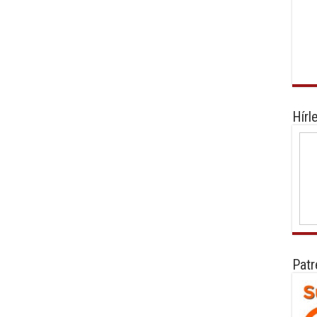
Hírl
Patr