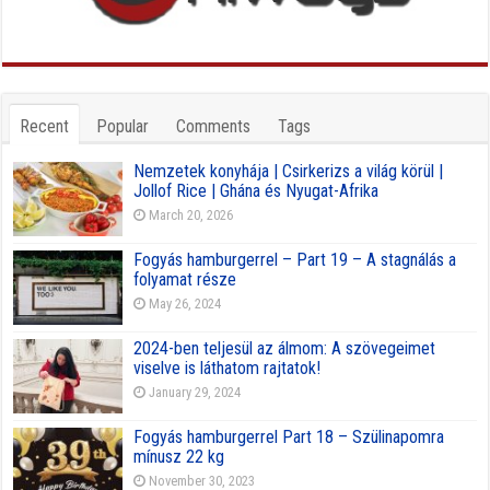
Recent
Popular
Comments
Tags
Nemzetek konyhája | Csirkerizs a világ körül |
Jollof Rice | Ghána és Nyugat-Afrika
March 20, 2026
Fogyás hamburgerrel – Part 19 – A stagnálás a
folyamat része
May 26, 2024
2024-ben teljesül az álmom: A szövegeimet
viselve is láthatom rajtatok!
January 29, 2024
Fogyás hamburgerrel Part 18 – Szülinapomra
mínusz 22 kg
November 30, 2023