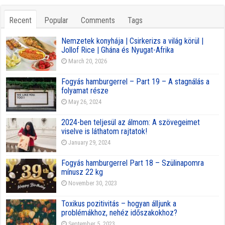
Recent
Popular
Comments
Tags
Nemzetek konyhája | Csirkerizs a világ körül |
Jollof Rice | Ghána és Nyugat-Afrika
March 20, 2026
Fogyás hamburgerrel – Part 19 – A stagnálás a
folyamat része
May 26, 2024
2024-ben teljesül az álmom: A szövegeimet
viselve is láthatom rajtatok!
January 29, 2024
Fogyás hamburgerrel Part 18 – Szülinapomra
mínusz 22 kg
November 30, 2023
Toxikus pozitivitás – hogyan álljunk a
problémákhoz, nehéz időszakokhoz?
September 5, 2023