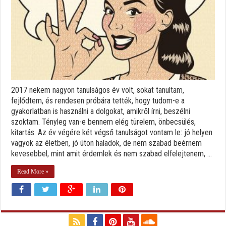
2017 nekem nagyon tanulságos év volt, sokat tanultam,
fejlődtem, és rendesen próbára tették, hogy tudom-e a
gyakorlatban is használni a dolgokat, amikről írni, beszélni
szoktam. Tényleg van-e bennem elég türelem, önbecsülés,
kitartás. Az év végére két végső tanulságot vontam le: jó helyen
vagyok az életben, jó úton haladok, de nem szabad beérnem
kevesebbel, mint amit érdemlek és nem szabad elfelejtenem, ...
Read More »