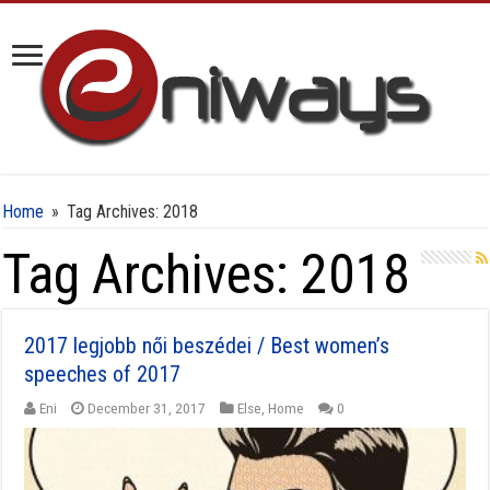
Home
»
Tag Archives: 2018
Tag Archives:
2018
2017 legjobb női beszédei / Best women’s
speeches of 2017
Eni
December 31, 2017
Else
,
Home
0