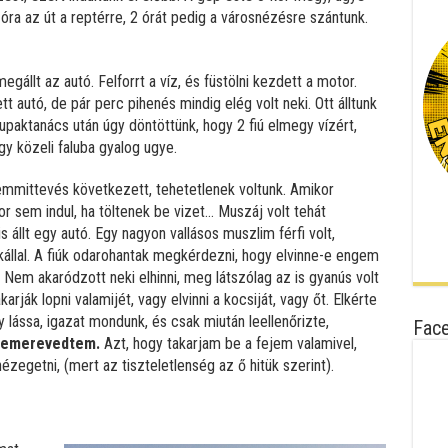
 2 óra az út a reptérre, 2 órát pedig a városnézésre szántunk.
gállt az autó. Felforrt a víz, és füstölni kezdett a motor.
t autó, de pár perc pihenés mindig elég volt neki. Ott álltunk
upaktanács után úgy döntöttünk, hogy 2 fiú elmegy vízért,
egy közeli faluba gyalog ugye.
semmittevés következett, tehetetlenek voltunk. Amikor
kor sem indul, ha töltenek be vizet… Muszáj volt tehát
 állt egy autó. Egy nagyon vallásos muszlim férfi volt,
akállal. A fiúk odarohantak megkérdezni, hogy elvinne-e engem
 Nem akaródzott neki elhinni, meg látszólag az is gyanús volt
karják lopni valamijét, vagy elvinni a kocsiját, vagy őt. Elkérte
lássa, igazat mondunk, és csak miután leellenőrizte,
Fac
 lemerevedtem.
Azt, hogy takarjam be a fejem valamivel,
zegetni, (mert az tiszteletlenség az ő hitük szerint).