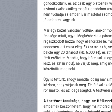
gondolkodtunk, és ez csak egy biztosíték vo
számot (valószínűleg magát), gondolom arra 
nem tudhatja az ember. Bár másfelől szomorú
jó emberek vagyunk…
Már egy közeli városban voltunk, amikor mon
felesége miatt, ugye. Megkérdezte a pároma
ragaszkodott hozzá, hogy ellenőrizze le, men
neccesen lett volna elég.
Ekkor se szó, se
belőle egy 20 dínárost (kb. 6.000 Ft), és át
férfi erőltette. Mondta, hogy béreljünk ki eg
lesz, és aztán indul), ne várjuk meg, amíg m
köszöntük meg neki.
Úgy is tettünk, ahogy mondta, odáig már sima
közben, hogy várjanak meg. Fél órával azelő
rohanástól, és az idegességtől. A testvérei 
A történet tanulsága, hogy ne ítélkezz
embernek köszönhetem, hogy ma itthonról pö
neki, a feleségének, és a születendő gyerekü