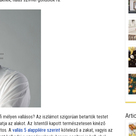
Arti
rfi mélyen vallásos? Az iszlámot szigorúan betartók testet
tatja az alakot. Az Istentől kapott természetesen kinéző
ntos. A
vallás 5 alappilére szerint
kötelező a zakat, vagyis az