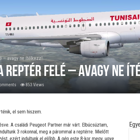
lé – avagy ne ítélkezz!
a reptér felé – avagy ne ít
Comments
853 Views
ténik, el sem hiszem.
Egye
ésve. A családi Peugeot Partner már várt. Elbúcsúztam,
dultunk 3 rokonnal, meg a párommal a reptérre. Mielőtt
ést, ezért indultunk el előbb. A gép este 8-kor megy, ugye