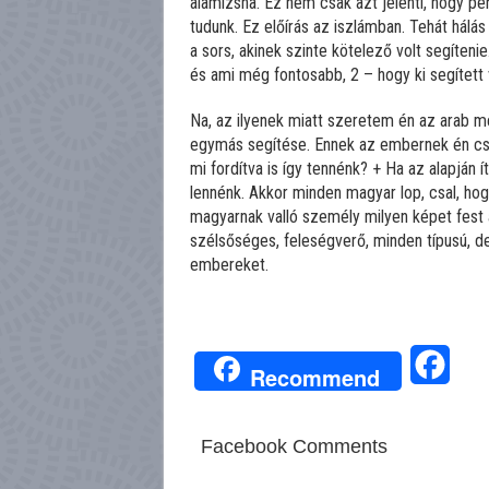
alamizsna. Ez nem csak azt jelenti, hogy pén
tudunk. Ez előírás az iszlámban. Tehát hálá
a sors, akinek szinte kötelező volt segítenie.
és ami még fontosabb, 2 – hogy ki segített 
Na, az ilyenek miatt szeretem én az arab me
egymás segítése. Ennek az embernek én csa
mi fordítva is így tennénk? + Ha az alapján 
lennénk. Akkor minden magyar lop, csal, hog
magyarnak valló személy milyen képet fest 
szélsőséges, feleségverő, minden típusú, de 
embereket.
Face
Recommend
Facebook Comments