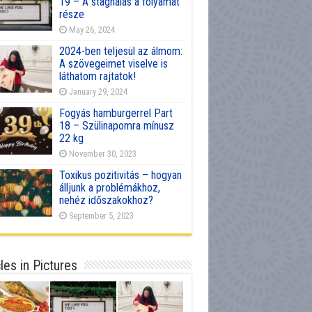
19 – A stagnálás a folyamat
része
May 26, 2024
2024-ben teljesül az álmom:
A szövegeimet viselve is
láthatom rajtatok!
January 29, 2024
Fogyás hamburgerrel Part
18 – Szülinapomra mínusz
22 kg
November 30, 2023
Toxikus pozitivitás – hogyan
álljunk a problémákhoz,
nehéz időszakokhoz?
September 5, 2023
cles in Pictures