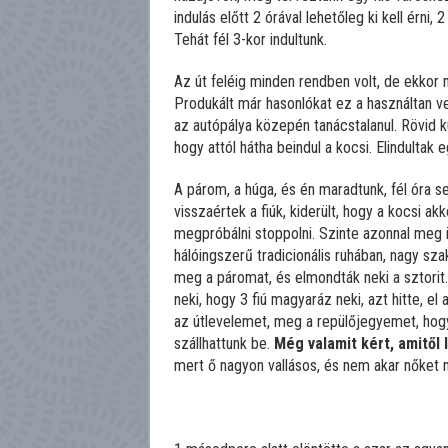
indulás előtt 2 órával lehetőleg ki kell érni,
Tehát fél 3-kor indultunk.
Az út feléig minden rendben volt, de ekkor me
Produkált már hasonlókat ez a használtan vet
az autópálya közepén tanácstalanul. Rövid k
hogy attól hátha beindul a kocsi. Elindultak 
A párom, a húga, és én maradtunk, fél óra 
visszaértek a fiúk, kiderült, hogy a kocsi ak
megpróbálni stoppolni. Szinte azonnal meg is
hálóingszerű tradicionális ruhában, nagy sz
meg a páromat, és elmondták neki a sztorit.
neki, hogy 3 fiú magyaráz neki, azt hitte, el a
az útlevelemet, meg a repülőjegyemet, hogy 
szállhattunk be.
Még valamit kért, amitől
mert ő nagyon vallásos, és nem akar nőket né