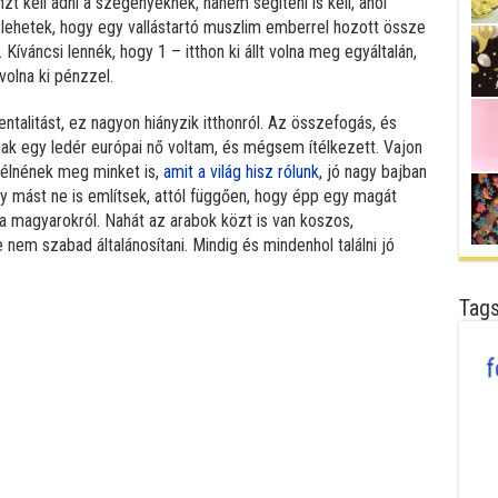
zt kell adni a szegényeknek, hanem segíteni is kell, ahol
s lehetek, hogy egy vallástartó muszlim emberrel hozott össze
 Kíváncsi lennék, hogy 1 – itthon ki állt volna meg egyáltalán,
volna ki pénzzel.
ntalitást, ez nagyon hiányzik itthonról. Az összefogás, és
k egy ledér európai nő voltam, és mégsem ítélkezett. Vajon
ítélnének meg minket is,
amit a világ hisz rólunk
, jó nagy bajban
y mást ne is említsek, attól függően, hogy épp egy magát
a magyarokról. Nahát az arabok közt is van koszos,
nem szabad általánosítani. Mindig és mindenhol találni jó
Tag
book