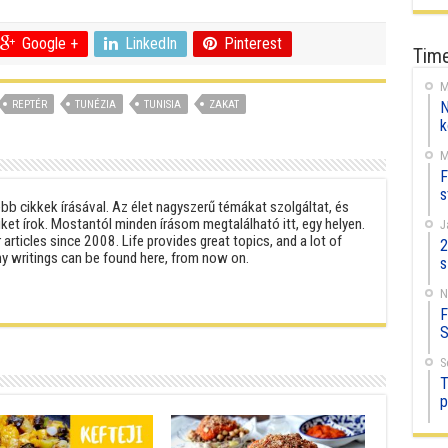
Google +
LinkedIn
Pinterest
Time
M
REPTÉR
TUNÉZIA
TUNISIA
ZAKAT
N
k
M
F
s
b cikkek írásával. Az élet nagyszerű témákat szolgáltat, és
iket írok. Mostantól minden írásom megtalálható itt, egy helyen.
J
 articles since 2008. Life provides great topics, and a lot of
2
 my writings can be found here, from now on.
s
N
F
S
S
T
p