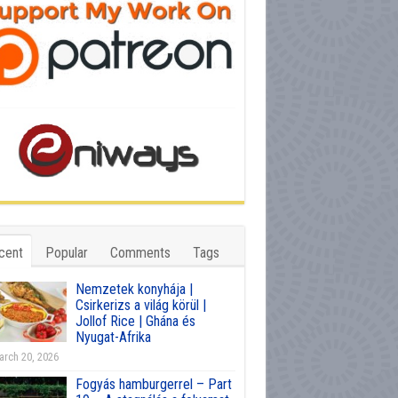
cent
Popular
Comments
Tags
Nemzetek konyhája |
Csirkerizs a világ körül |
Jollof Rice | Ghána és
Nyugat-Afrika
rch 20, 2026
Fogyás hamburgerrel – Part