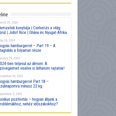
line
arch 20, 2026
emzetek konyhája | Csirkerizs a világ
örül | Jollof Rice | Ghána és Nyugat-Afrika
ay 26, 2024
ogyás hamburgerrel – Part 19 – A
tagnálás a folyamat része
anuary 29, 2024
024-ben teljesül az álmom: A
zövegeimet viselve is láthatom rajtatok!
ovember 30, 2023
ogyás hamburgerrel Part 18 –
zülinapomra mínusz 22 kg
eptember 5, 2023
oxikus pozitivitás – hogyan álljunk a
roblémákhoz, nehéz időszakokhoz?