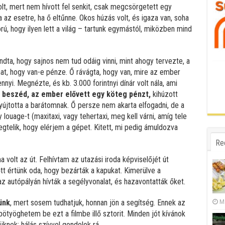
lt, mert nem hívott fel senkit, csak megcsörgetett egy
az esetre, ha ő eltűnne. Okos húzás volt, és igaza van, soha
, hogy ilyen lett a világ – tartunk egymástól, miközben mind
dta, hogy sajnos nem tud odáig vinni, mint ahogy tervezte, a
t, hogy van-e pénze. Ő rávágta, hogy van, mire az ember
nyi. Megnézte, és kb. 3.000 forintnyi dínár volt nála, ami
 beszéd, az ember elővett egy köteg pénzt,
kihúzott
nyújtotta a barátomnak. Ő persze nem akarta elfogadni, de a
y louage-t (maxitaxi, vagy tehertaxi, meg kell várni, amíg tele
egtelik, hogy elérjem a gépet. Kitett, mi pedig ámuldozva
Re
 volt az út. Felhívtam az utazási iroda képviselőjét út
tt értünk oda, hogy bezárták a kapukat. Kimerülve a
az autópályán hívták a segélyvonalat, és hazavontatták őket.
ünk
, mert sosem tudhatjuk, honnan jön a segítség. Ennek az
Ma
työghetem be ezt a filmbe illő sztorit. Minden jót kívánok
knek; hálás szívvel gondolok rá.