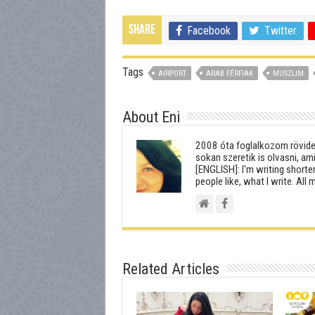
Share
Facebook
Twitter
Tags
AIRPORT
ARAB FÉRFIAK
MUSZLIM
About Eni
2008 óta foglalkozom rövideb
sokan szeretik is olvasni, am
[ENGLISH]: I'm writing shorter
people like, what I write. All
Related Articles