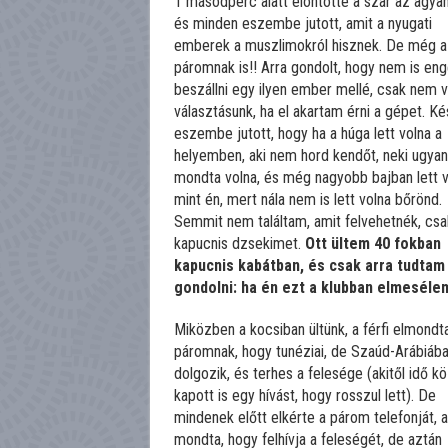
1 másodperc alatt elöntötte a szar az agya
és minden eszembe jutott, amit a nyugati
emberek a muszlimokról hisznek. De még a
páromnak is!! Arra gondolt, hogy nem is en
beszállni egy ilyen ember mellé, csak nem v
választásunk, ha el akartam érni a gépet. K
eszembe jutott, hogy ha a húga lett volna a
helyemben, aki nem hord kendőt, neki ugya
mondta volna, és még nagyobb bajban lett v
mint én, mert nála nem is lett volna bőrönd.
Semmit nem találtam, amit felvehetnék, csa
kapucnis dzsekimet.
Ott ültem 40 fokban
kapucnis kabátban, és csak arra tudtam
gondolni: ha én ezt a klubban elmesél
Miközben a kocsiban ültünk, a férfi elmondt
páromnak, hogy tunéziai, de Szaúd-Arábiáb
dolgozik, és terhes a felesége (akitől idő k
kapott is egy hívást, hogy rosszul lett). De
mindenek előtt elkérte a párom telefonját, 
mondta, hogy felhívja a feleségét, de aztán