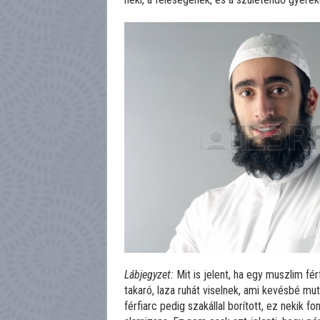
Lábjegyzet:
Mit is jelent, ha egy muszlim fé
takaró, laza ruhát viselnek, ami kevésbé mu
férfiarc pedig szakállal borított, ez nekik fo