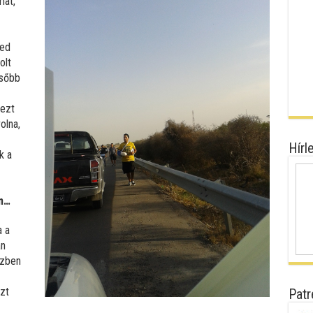
mat,
ged
olt
ésőbb
nezt
olna,
Hírl
k a
em…
a a
an
özben
azt
Patr