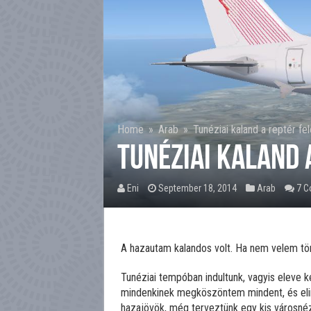
Home
»
Arab
»
Tunéziai kaland a reptér fe
Tunéziai kaland 
Eni
September 18, 2014
Arab
7 
A hazautam kalandos volt. Ha nem velem tör
Tunéziai tempóban indultunk, vagyis eleve k
mindenkinek megköszöntem mindent, és elin
hazajövök, még terveztünk egy kis városnéz