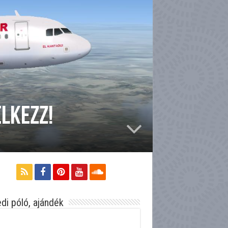
élkezz!
di póló, ajándék