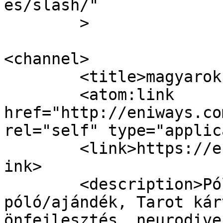
es/slash/"

	>

<channel>

	<title>magyarok | EniWays</title>

	<atom:link 
href="http://eniways.co
rel="self" type="applic
	<link>https://eniways.com/tag/magyarok/</l
ink>

	<description>Pólonyomtatás, Egyedi 
póló/ajándék, Tarot kár
önfejlesztés, neurodive