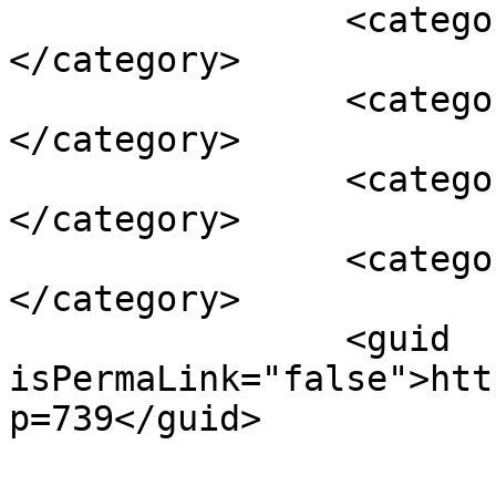
		<category><![CDATA[inspiráció]]>
</category>

		<category><![CDATA[magyarok]]>
</category>

		<category><![CDATA[motiváció]]>
</category>

		<category><![CDATA[orvosok]]>
</category>

		<guid 
isPermaLink="false">htt
p=739</guid>
