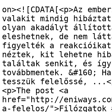
					<de
on><![CDATA[<p>Az ember
valakit mindig hibáztat
olyan akadályt állított
eleshetnek, de nem látt
figyelték a reakcióikat
néztek, kit lehetne hib
találtak senkit, és így
továbbmentek. &#160; Ha
tesszük felelőssé, ...</
<p>The post <a 
href="http://eniways.co
a-felelos/">Filózgatok 