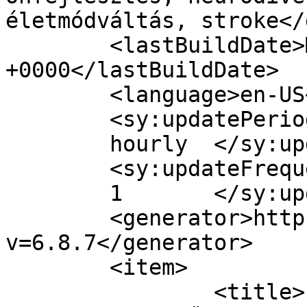
életmódváltás, stroke</
	<lastBuildDate>Mon, 04 May 2015 15:38:35 
+0000</lastBuildDate>

	<language>en-US</language>

	<sy:updatePeriod>

	hourly	</sy:updatePeriod>

	<sy:updateFrequency>

	1	</sy:updateFrequency>

	<generator>https://wordpress.org/?
v=6.8.7</generator>

	<item>

		<title>Filózgatok #10 &#8211; Én 