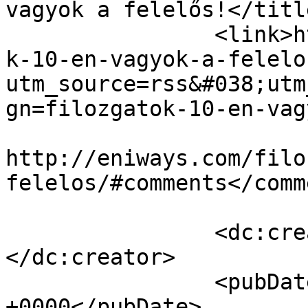
vagyok a felelős!</title
		<link>http://eniways.com/filozgato
k-10-en-vagyok-a-felelo
utm_source=rss&#038;utm
gn=filozgatok-10-en-vag
					<co
http://eniways.com/filo
felelos/#comments</comm
		<dc:creator><![CDATA[Eni]]>
</dc:creator>

		<pubDate>Mon, 04 May 2015 15:23:16 
+0000</pubDate>
