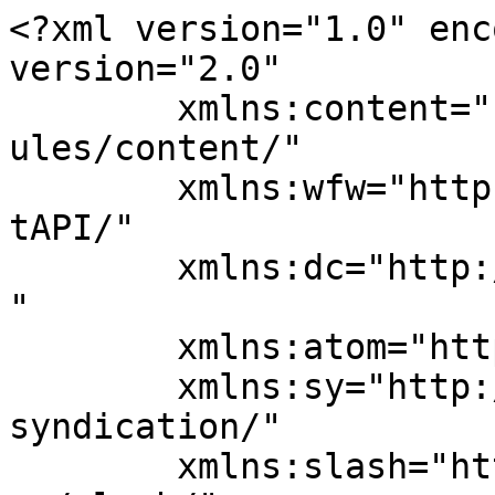
<?xml version="1.0" enc
version="2.0"

	xmlns:content="http://purl.org/rss/1.0/mod
ules/content/"

	xmlns:wfw="http://wellformedweb.org/Commen
tAPI/"

	xmlns:dc="http://purl.org/dc/elements/1.1/
"

	xmlns:atom="http://www.w3.org/2005/Atom"

	xmlns:sy="http://purl.org/rss/1.0/modules/
syndication/"

	xmlns:slash="http://purl.org/rss/1.0/modul