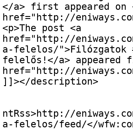
</a> first appeared on <
href="http://eniways.co
<p>The post <a 
href="http://eniways.co
a-felelos/">Filózgatok 
felelős!</a> appeared f
href="http://eniways.co
]]></description>

					<wf
ntRss>http://eniways.co
a-felelos/feed/</wfw:co