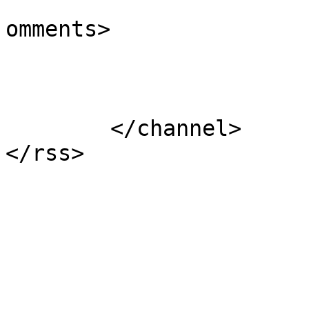
			<slash:comments>2</slash
omments>

			</item>
	</channel>
