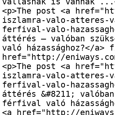
vallásnak is vannak ...<
<p>The post <a href="ht
iszlamra-valo-atteres-v
ferfival-valo-hazassagh
áttérés – valóban szüks
való házassághoz?</a> f
href="http://eniways.co
<p>The post <a href="ht
iszlamra-valo-atteres-v
ferfival-valo-hazassagh
áttérés &#8211; valóban
férfival való házasságh
<a href="http://eniways