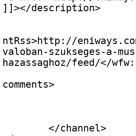
]]></description>

					<wf
ntRss>http://eniways.co
valoban-szukseges-a-mus
hazassaghoz/feed/</wfw:
			<slash:comments>16</slas
comments>

			</item>
	</channel>
