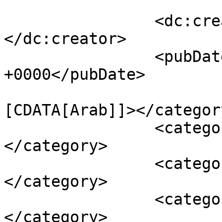
		<dc:creator><![CDATA[Eni]]>
</dc:creator>

		<pubDate>Tue, 23 Dec 2014 09:18:57 
+0000</pubDate>

				<catego
[CDATA[Arab]]></category
		<category><![CDATA[arab]]>
</category>

		<category><![CDATA[áttérés]]>
</category>

		<category><![CDATA[convert]]>
</category>
