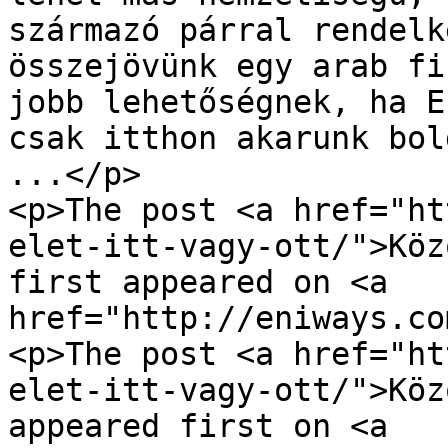
származó párral rendelk
összejövünk egy arab fi
jobb lehetőségnek, ha E
csak itthon akarunk bol
...</p>

<p>The post <a href="ht
elet-itt-vagy-ott/">Köz
first appeared on <a 
href="http://eniways.co
<p>The post <a href="ht
elet-itt-vagy-ott/">Köz
appeared first on <a 