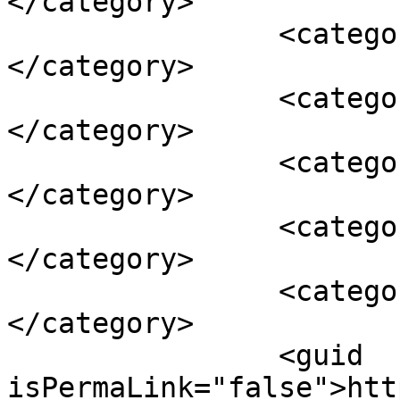
</category>

		<category><![CDATA[házasság]]>
</category>

		<category><![CDATA[islam]]>
</category>

		<category><![CDATA[keresztény]]>
</category>

		<category><![CDATA[muszlim]]>
</category>

		<category><![CDATA[zsidó]]>
</category>

		<guid 
isPermaLink="false">htt