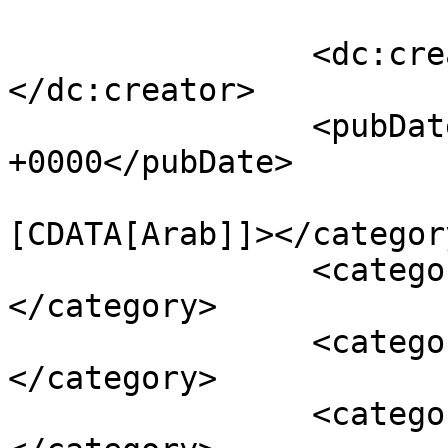
		<dc:creator><![CDATA[Eni]]>
</dc:creator>

		<pubDate>Tue, 09 Sep 2014 21:53:36 
+0000</pubDate>

				<catego
[CDATA[Arab]]></category
		<category><![CDATA[arab férfiak]]>
</category>

		<category><![CDATA[áttérés]]>
</category>

		<category><![CDATA[convert]]>