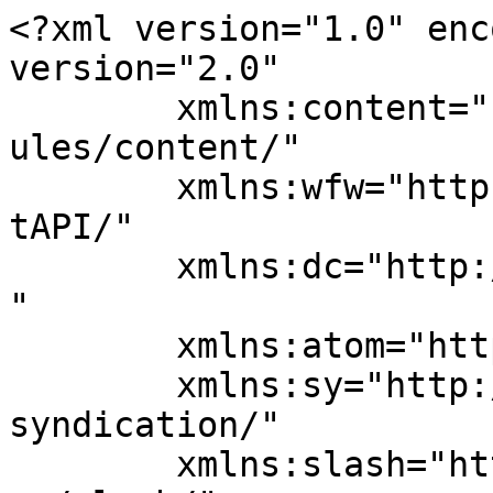
<?xml version="1.0" enc
version="2.0"

	xmlns:content="http://purl.org/rss/1.0/mod
ules/content/"

	xmlns:wfw="http://wellformedweb.org/Commen
tAPI/"

	xmlns:dc="http://purl.org/dc/elements/1.1/
"

	xmlns:atom="http://www.w3.org/2005/Atom"

	xmlns:sy="http://purl.org/rss/1.0/modules/
syndication/"

	xmlns:slash="http://purl.org/rss/1.0/modul