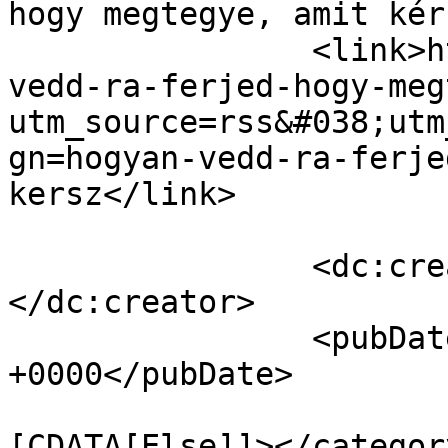
hogy megtegye, amit kér
		<link>http://eniways.com/hogyan-
vedd-ra-ferjed-hogy-meg
utm_source=rss&#038;utm
gn=hogyan-vedd-ra-ferje
kersz</link>

		<dc:creator><![CDATA[Eni]]>
</dc:creator>

		<pubDate>Mon, 20 Jun 2016 05:44:39 
+0000</pubDate>

				<catego
[CDATA[Else]]></category