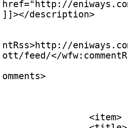
href="http://eniways.co
]]></description>

					<wf
ntRss>http://eniways.co
ott/feed/</wfw:commentRs
			<slash:comments>7</slash
omments>

			</item>
		<item>

		<title>Az iszlámra való áttérés 