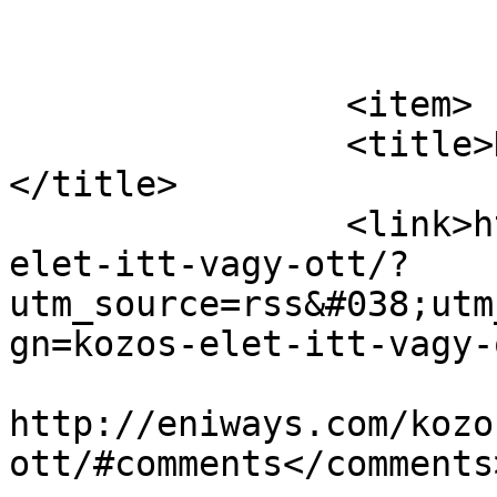
			</item>
		<item>

		<title>Közös élet. Itt vagy ott?
</title>

		<link>http://eniways.com/kozos-
elet-itt-vagy-ott/?
utm_source=rss&#038;utm
gn=kozos-elet-itt-vagy-
					<co
http://eniways.com/kozo
ott/#comments</comments>