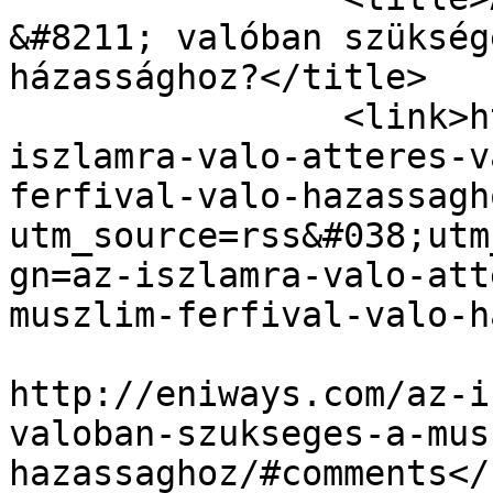
&#8211; valóban szükség
házassághoz?</title>

		<link>http://eniways.com/az-
iszlamra-valo-atteres-v
ferfival-valo-hazassagh
utm_source=rss&#038;utm
gn=az-iszlamra-valo-att
muszlim-ferfival-valo-h
					<co
http://eniways.com/az-i
valoban-szukseges-a-mus
hazassaghoz/#comments</