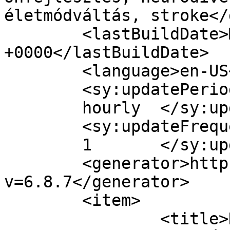
életmódváltás, stroke</
	<lastBuildDate>Mon, 20 Jun 2016 05:44:39 
+0000</lastBuildDate>

	<language>en-US</language>

	<sy:updatePeriod>

	hourly	</sy:updatePeriod>

	<sy:updateFrequency>

	1	</sy:updateFrequency>

	<generator>https://wordpress.org/?
v=6.8.7</generator>

	<item>

		<title>Hogyan vedd rá a férjed, 