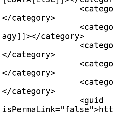
		<category><![CDATA[Home]]>
</category>

		<category><![CDATA[férfi agy női 
agy]]></category>

		<category><![CDATA[házasság]]>
</category>

		<category><![CDATA[mark gungor]]>
</category>

		<category><![CDATA[párkapcsolat]]>
</category>

		<guid 
isPermaLink="false">htt