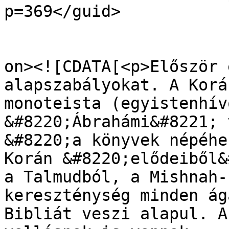
p=369</guid>

					<de
on><![CDATA[<p>Először 
alapszabályokat. A Korá
monoteista (egyistenhív
&#8220;Ábrahámi&#8221; 
&#8220;a könyvek népéhe
Korán &#8220;elődeiből&
a Talmudból, a Mishnah-
kereszténység minden ág
Bibliát veszi alapul. A