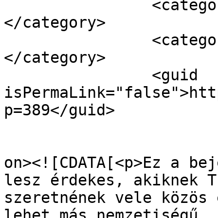
		<category><![CDATA[visa]]>
</category>

		<category><![CDATA[vízum]]>
</category>

		<guid 
isPermaLink="false">htt
p=389</guid>

					<de
on><![CDATA[<p>Ez a bej
lesz érdekes, akiknek T
szeretnének vele közös 
lehet más nemzetiségű, 