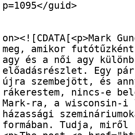
p=1095</guid>

					<de
on><![CDATA[<p>Mark Gun
meg, amikor futótűzként
agy és a női agy különb
előadásrészlet. Egy pár
újra szembejött, és ann
rákerestem, nincs-e bel
Mark-ra, a wisconsin-i 
házassági szemináriumok
formában. Tudja, miről 