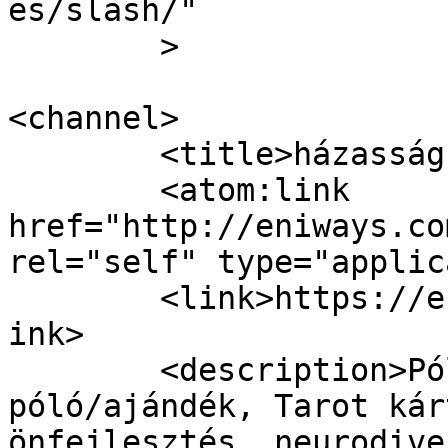
es/slash/"

	>

<channel>

	<title>házasság | EniWays</title>

	<atom:link 
href="http://eniways.co
rel="self" type="applic
	<link>https://eniways.com/tag/hazassag/</l
ink>

	<description>Pólonyomtatás, Egyedi 
póló/ajándék, Tarot kár
önfejlesztés, neurodive